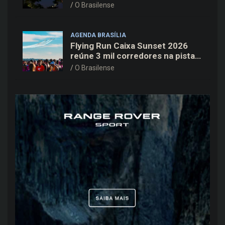
Cine Open Air
O Brasilense
AGENDA BRASÍLIA
Flying Run Caixa Sunset 2026
reúne 3 mil corredores na pista
do Aeroporto de Brasília neste
O Brasilense
sábado (8)