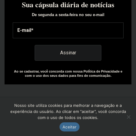
Sua cápsula diária de notícias
De segunda a sexta-feira no seu e-mail
Ao se cadastrar, você concorda com nossa Política de Privacidade e
com o uso dos seus dados para fins de comunicação.
Nosso site utiliza cookies para melhorar a navegação e a
experiência do usuário. Ao clicar em "aceitar", você concorda
com o uso de todos os cookies.
Copyright© 2025 | Design by: The Everly Growth Agency |
Powered by: R+W Capital
Aceitar