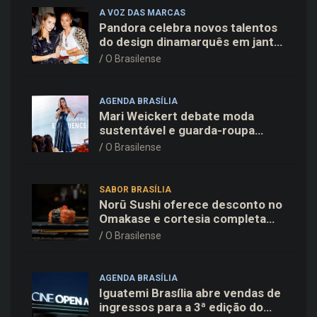
A VOZ DAS MARCAS
Pandora celebra novos talentos
do design dinamarquês em jantar
exclusivo no restaurante Daphne
O Brasilense
em Copenhague
AGENDA BRASÍLIA
Mari Weickert debate moda
sustentável e guarda-roupa
inteligente no ParkShopping
O Brasilense
SABOR BRASÍLIA
Norū Sushi oferece desconto no
Omakase e cortesia completa
para os pais neste domingo
O Brasilense
(09/08)
AGENDA BRASÍLIA
Iguatemi Brasília abre vendas de
ingressos para a 3ª edição do