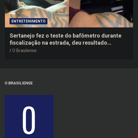
ENTRETENIMENTO
Sertanejo fez o teste do bafômetro durante
fiscalização na estrada, deu resultado
negativo e elogiou o trabalho dos agentes de
O Brasilense
trânsito
O BRASILIENSE