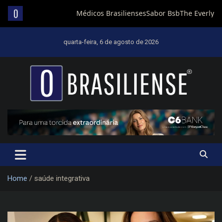
Skip
to
quarta-feira, 6 de agosto de 2026
content
Um diário de notícias que trabalha por Brasília
Home
saúde integrativa