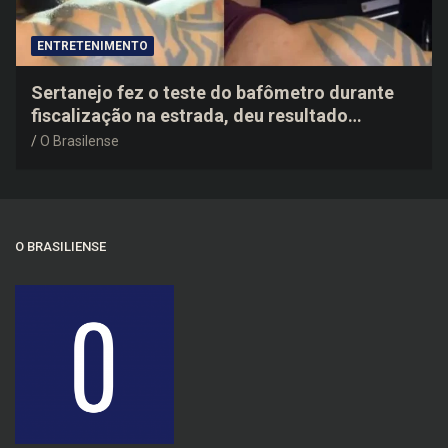
ENTRETENIMENTO
Sertanejo fez o teste do bafômetro durante
fiscalização na estrada, deu resultado
negativo e elogiou o trabalho dos agentes de
O Brasilense
trânsito
O BRASILIENSE