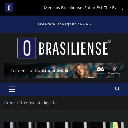
Skip
to
sexta-feira, 8 de agosto de 2026
content
Um diário de notícias que trabalha por Brasília
Home
Romário Justiça RJ