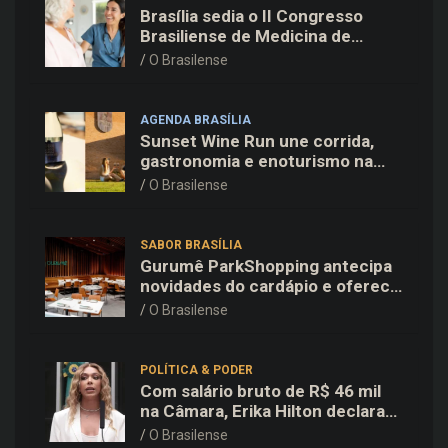
Brasília sedia o II Congresso
Brasiliense de Medicina de
Família e Comunidade na Fiocruz
O Brasilense
AGENDA BRASÍLIA
Sunset Wine Run une corrida,
gastronomia e enoturismo na
Vinícola Brasília
O Brasilense
SABOR BRASÍLIA
Gurumê ParkShopping antecipa
novidades do cardápio e oferece
25% de desconto no delivery
O Brasilense
para o Dia dos Pais
POLÍTICA & PODER
Com salário bruto de R$ 46 mil
na Câmara, Erika Hilton declara
patrimônio de R$ 15,9 mil ao TSE
O Brasilense