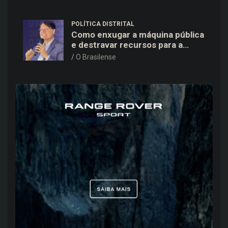
POLÍTICA DISTRITAL
Como enxugar a máquina pública
e destravar recursos para a
saúde e educação no DF
O Brasilense