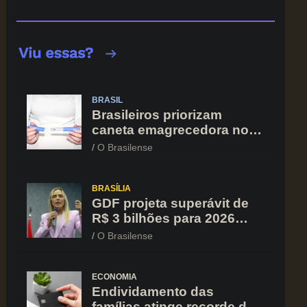
BRASIL
Brasileiros priorizam
caneta emagrecedora no
orçamento mesmo em
O Brasilense
situação de aperto
financeiro
BRASÍLIA
GDF projeta superávit de
R$ 3 bilhões para 2026
após registrar recuo no
O Brasilense
déficit
ECONOMIA
Endividamento das
famílias atinge recorde de