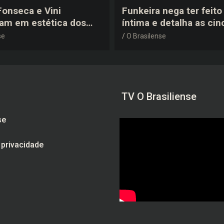
 Fonseca e Vini
Funkeira nega ter feito 
tam em estética dos
íntima e detalha as cin
0 em festa de
plásticas que realizou 
se
O Brasilense
a do jogador
gravidez
TV O Brasiliense
se
e privacidade
am
be
ebook