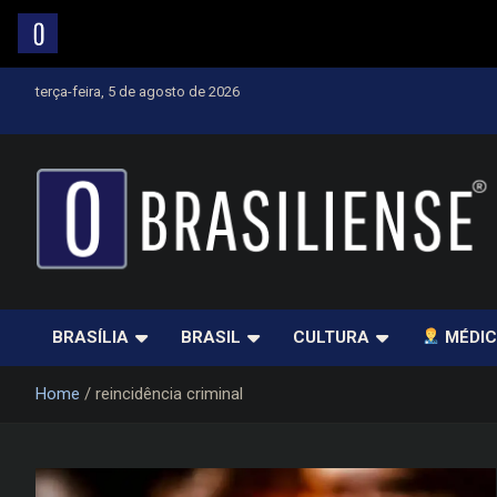
Skip
terça-feira, 5 de agosto de 2026
to
content
Um diário de notícias que trabalha por Brasília
BRASÍLIA
BRASIL
CULTURA
MÉDIC
Home
reincidência criminal