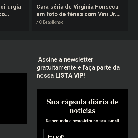
cirurgia
Cara séria de Virginia Fonseca
co
em foto de férias com Vini Jr.
após a
vira piada na web: “Não
O Brasilense
disfarçou”
Assine a newsletter
gratuitamente e faça parte da
nossa
LISTA VIP!
Sua cápsula diária de
notícias
De segunda a sexta-feira no seu e-mail