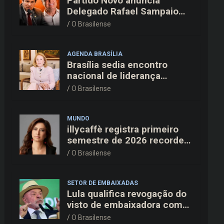
Partido Novo anuncia
Delegado Rafael Sampaio
como candidato a vice-
O Brasilense
governador na chapa de
Kiko Caputo
AGENDA BRASÍLIA
Brasília sedia encontro
nacional de liderança
feminina com Janete Vaz,
O Brasilense
Carla Fonseca e grandes
nomes do mercado
MUNDO
illycaffè registra primeiro
semestre de 2026 recorde
com alta de 19% na receita
O Brasilense
e EBITDA em dois dígitos
SETOR DE EMBAIXADAS
Lula qualifica revogação do
visto de embaixadora como
“irresponsável” e critica
O Brasilense