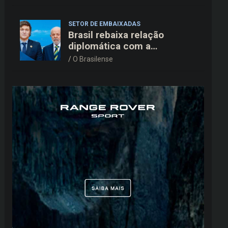
pressão de Washington
SETOR DE EMBAIXADAS
Brasil rebaixa relação
diplomática com a
Argentina e mantém
O Brasilense
embaixador em Brasília