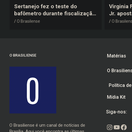
Sertanejo fez o teste do
Virginia
bafômetro durante fiscalização
Jr. apos
na estrada, deu resultado
anos 200
O Brasilense
O Brasilen
negativo e elogiou o trabalho
despedid
dos agentes de trânsito
O BRASILIENSE
Matérias
O Brasilien
Política d
Mídia Kit
Siga-nos:
O Brasiliense é um canal de notícias de
Instagr
Youtu
Fac
Brasília. Aqui você encontra as últimas