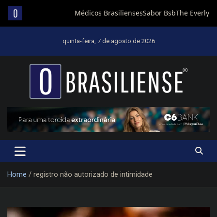
Skip
to
quinta-feira, 7 de agosto de 2026
content
Um diário de notícias que trabalha por Brasília
Home
registro não autorizado de intimidade