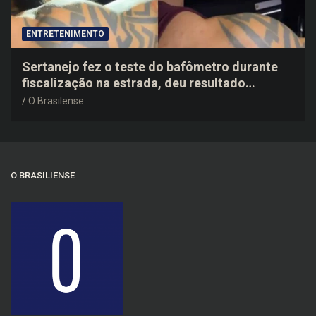
ENTRETENIMENTO
Sertanejo fez o teste do bafômetro durante
fiscalização na estrada, deu resultado
negativo e elogiou o trabalho dos agentes de
O Brasilense
trânsito
O BRASILIENSE