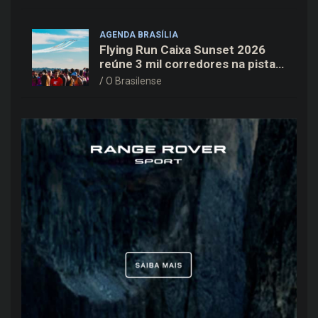
AGENDA BRASÍLIA
Flying Run Caixa Sunset 2026
reúne 3 mil corredores na pista
do Aeroporto de Brasília neste
O Brasilense
sábado (8)