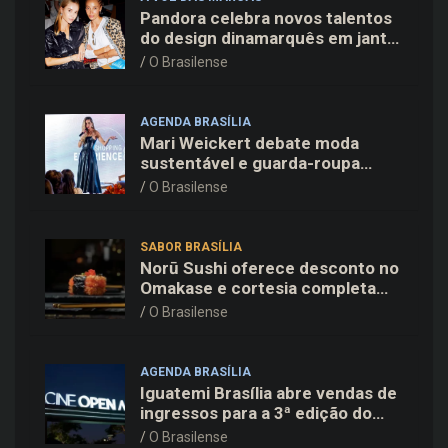
Pandora celebra novos talentos
do design dinamarquês em jantar
exclusivo no restaurante Daphne
O Brasilense
em Copenhague
AGENDA BRASÍLIA
Mari Weickert debate moda
sustentável e guarda-roupa
inteligente no ParkShopping
O Brasilense
SABOR BRASÍLIA
Norū Sushi oferece desconto no
Omakase e cortesia completa
para os pais neste domingo
O Brasilense
(09/08)
AGENDA BRASÍLIA
Iguatemi Brasília abre vendas de
ingressos para a 3ª edição do
Cine Open Air
O Brasilense