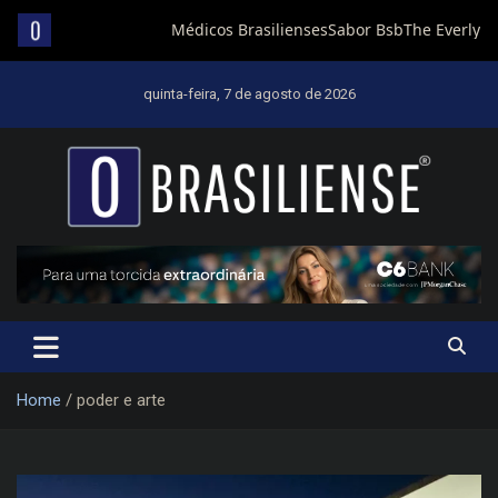
Skip
to
quinta-feira, 7 de agosto de 2026
content
Um diário de notícias que trabalha por Brasília
Home
poder e arte