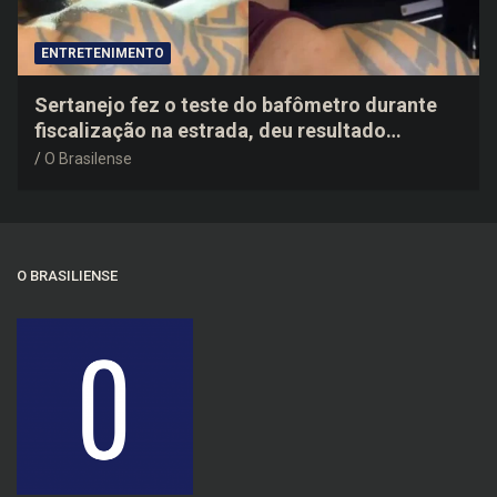
ENTRETENIMENTO
Sertanejo fez o teste do bafômetro durante
fiscalização na estrada, deu resultado
negativo e elogiou o trabalho dos agentes de
O Brasilense
trânsito
O BRASILIENSE