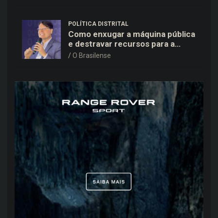
POLÍTICA DISTRITAL
Como enxugar a máquina pública
e destravar recursos para a
saúde e educação no DF
O Brasilense