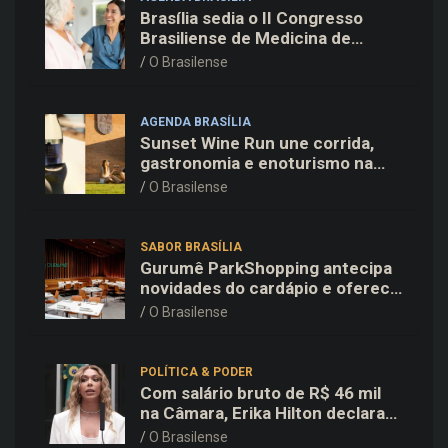
Brasília sedia o II Congresso
Brasiliense de Medicina de
Família e Comunidade na Fiocruz
O Brasilense
AGENDA BRASÍLIA
Sunset Wine Run une corrida,
gastronomia e enoturismo na
Vinícola Brasília
O Brasilense
SABOR BRASÍLIA
Gurumê ParkShopping antecipa
novidades do cardápio e oferece
25% de desconto no delivery
O Brasilense
para o Dia dos Pais
POLÍTICA & PODER
Com salário bruto de R$ 46 mil
na Câmara, Erika Hilton declara
patrimônio de R$ 15,9 mil ao TSE
O Brasilense