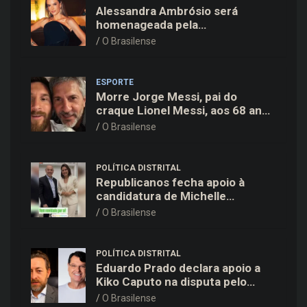
Alessandra Ambrósio será
homenageada pela
BrazilFoundation no New York
O Brasilense
Gala 2026
ESPORTE
Morre Jorge Messi, pai do
craque Lionel Messi, aos 68 anos
na Argentina
O Brasilense
POLÍTICA DISTRITAL
Republicanos fecha apoio à
candidatura de Michelle
Bolsonaro ao Senado no DF
O Brasilense
POLÍTICA DISTRITAL
Eduardo Prado declara apoio a
Kiko Caputo na disputa pelo
Governo do Distrito Federal
O Brasilense