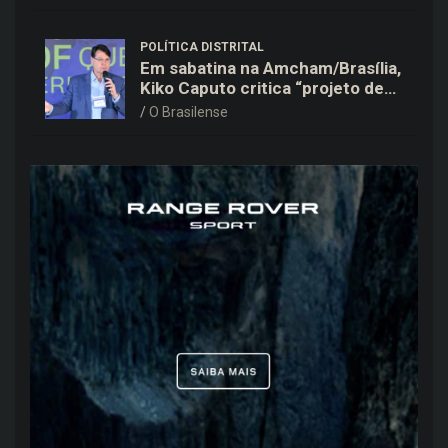
POLÍTICA DISTRITAL
Em sabatina na Amcham/Brasília,
Kiko Caputo critica “projeto de
poder personalístico” e prioriza
O Brasilense
saúde e mobilidade