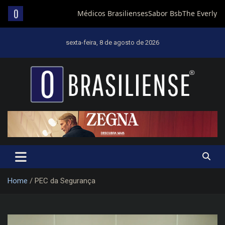
Skip
to
sexta-feira, 8 de agosto de 2026
content
Um diário de notícias que trabalha por Brasília
Home
PEC da Segurança