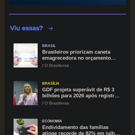
BRASIL
Brasileiros priorizam caneta
emagrecedora no orçamento
mesmo em situação de aperto
O Brasilense
financeiro
BRASÍLIA
GDF projeta superávit de R$ 3
bilhões para 2026 após registrar
recuo no déficit
O Brasilense
ECONOMIA
Endividamento das famílias
atinge recorde de 82% em julho;