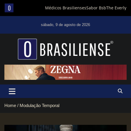
Skip
to
sábado, 9 de agosto de 2026
content
Um diário de notícias que trabalha por Brasília
Home
Modulação Temporal