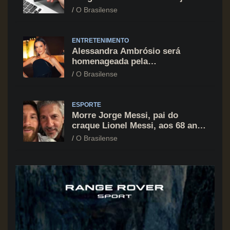
cartão de crédito segue como
O Brasilense
principal vilão
ENTRETENIMENTO
Alessandra Ambrósio será
homenageada pela
BrazilFoundation no New York
O Brasilense
Gala 2026
ESPORTE
Morre Jorge Messi, pai do
craque Lionel Messi, aos 68 anos
na Argentina
O Brasilense