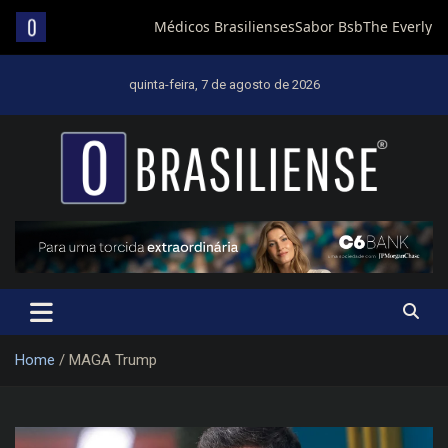
Skip
to
quinta-feira, 7 de agosto de 2026
content
Um diário de notícias que trabalha por Brasília
Home
MAGA Trump