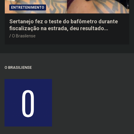
ENTRETENIMENTO
Sertanejo fez o teste do bafômetro durante
fiscalização na estrada, deu resultado
negativo e elogiou o trabalho dos agentes de
O Brasilense
trânsito
O BRASILIENSE