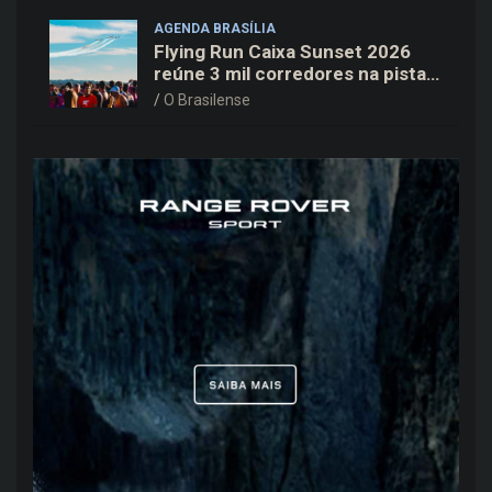
AGENDA BRASÍLIA
Flying Run Caixa Sunset 2026
reúne 3 mil corredores na pista
do Aeroporto de Brasília neste
O Brasilense
sábado (8)