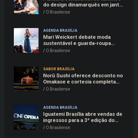
do design dinamarquês em jantar
exclusivo no restaurante Daphne
O Brasilense
em Copenhague
AGENDA BRASÍLIA
Mari Weickert debate moda
sustentável e guarda-roupa
inteligente no ParkShopping
O Brasilense
SABOR BRASÍLIA
Norū Sushi oferece desconto no
Omakase e cortesia completa
para os pais neste domingo
O Brasilense
(09/08)
AGENDA BRASÍLIA
Iguatemi Brasília abre vendas de
ingressos para a 3ª edição do
Cine Open Air
O Brasilense