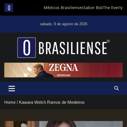
Skip
to
sábado, 9 de agosto de 2026
content
Um diário de notícias que trabalha por Brasília
Home
Kawara Welch Ramos de Medeiros