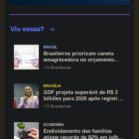
BRASIL
Brasileiros priorizam caneta
emagrecedora no orçamento
mesmo em situação de aperto
O Brasilense
financeiro
BRASÍLIA
GDF projeta superávit de R$ 3
bilhões para 2026 após registrar
recuo no déficit
O Brasilense
ECONOMIA
Endividamento das famílias
atinge recorde de 82% em julho;