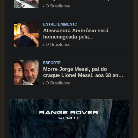
cartão de crédito segue como
O Brasilense
principal vilão
ENTRETENIMENTO
Alessandra Ambrósio será
homenageada pela
BrazilFoundation no New York
O Brasilense
Gala 2026
ESPORTE
Morre Jorge Messi, pai do
craque Lionel Messi, aos 68 anos
na Argentina
O Brasilense