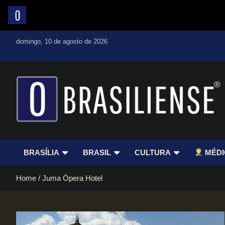
Skip
domingo, 10 de agosto de 2026
to
content
Um diário de notícias que trabalha por Brasília
BRASÍLIA
BRASIL
CULTURA
MÉDI
Home
Juma Ópera Hotel