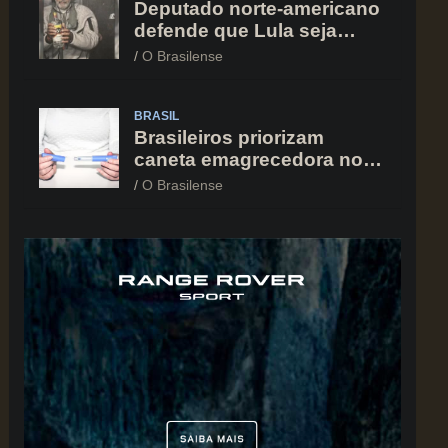
Deputado norte-americano
defende que Lula seja
capturado assim como
O Brasilense
Nicolás Maduro
BRASIL
Brasileiros priorizam
caneta emagrecedora no
orçamento mesmo em
O Brasilense
situação de aperto
financeiro