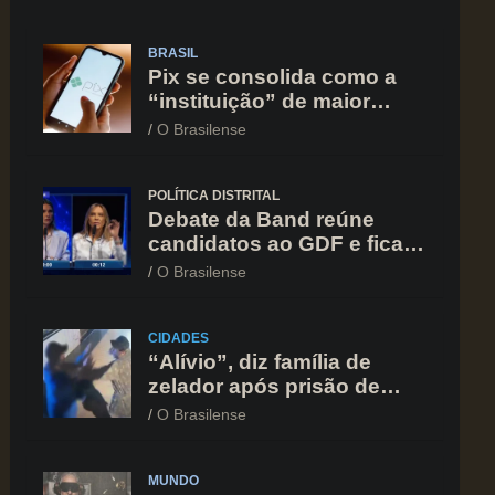
BRASIL
Pix se consolida como a
“instituição” de maior
confiança do brasileiro,
O Brasilense
supera Igreja e Forças
Armadas
POLÍTICA DISTRITAL
Debate da Band reúne
candidatos ao GDF e fica
marcado por ofensiva
O Brasilense
contra Celina Leão
CIDADES
“Alívio”, diz família de
zelador após prisão de
suspeito de agressão na
O Brasilense
Asa Norte
MUNDO