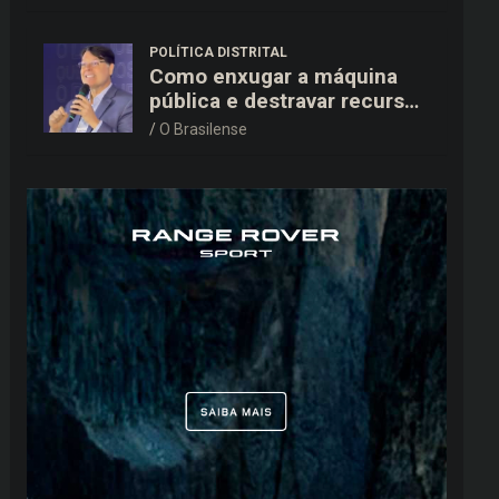
15,9 mil ao TSE
POLÍTICA DISTRITAL
Como enxugar a máquina
pública e destravar recursos
para a saúde e educação no
O Brasilense
DF