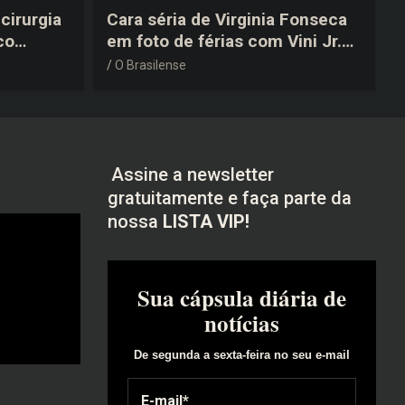
cirurgia
Cara séria de Virginia Fonseca
co
em foto de férias com Vini Jr.
após a
vira piada na web: “Não
O Brasilense
disfarçou”
Assine a newsletter
gratuitamente e faça parte da
nossa
LISTA VIP!
Sua cápsula diária de
notícias
De segunda a sexta-feira no seu e-mail