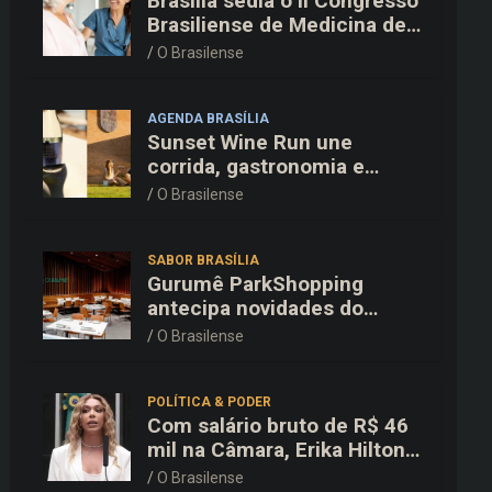
Brasília sedia o II Congresso
Brasiliense de Medicina de
Família e Comunidade na
O Brasilense
Fiocruz
AGENDA BRASÍLIA
Sunset Wine Run une
corrida, gastronomia e
enoturismo na Vinícola
O Brasilense
Brasília
SABOR BRASÍLIA
Gurumê ParkShopping
antecipa novidades do
cardápio e oferece 25% de
O Brasilense
desconto no delivery para o
Dia dos Pais
POLÍTICA & PODER
Com salário bruto de R$ 46
mil na Câmara, Erika Hilton
declara patrimônio de R$
O Brasilense