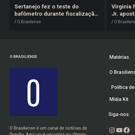
Sertanejo fez o teste do
Virginia
bafômetro durante fiscalização
Jr. apos
na estrada, deu resultado
anos 200
O Brasilense
O Brasilen
negativo e elogiou o trabalho
despedid
dos agentes de trânsito
O BRASILIENSE
Matérias
O Brasilien
Política d
Mídia Kit
Siga-nos:
O Brasiliense é um canal de notícias de
Instagr
Youtu
Fac
Brasília. Aqui você encontra as últimas