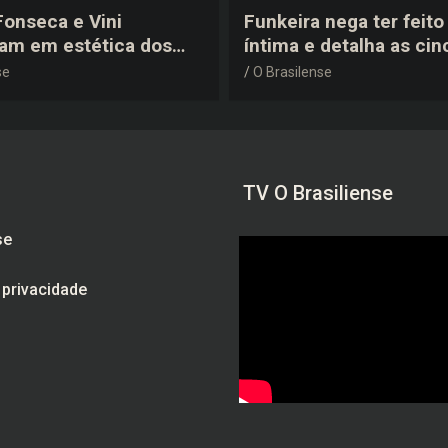
 Fonseca e Vini
Funkeira nega ter feito 
tam em estética dos
íntima e detalha as cin
0 em festa de
plásticas que realizou 
se
O Brasilense
a do jogador
gravidez
TV O Brasiliense
se
e privacidade
am
be
ebook