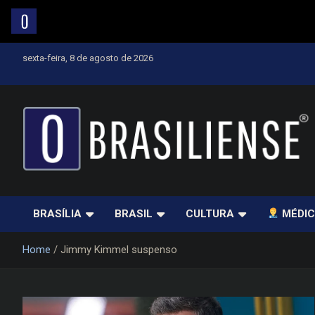
Skip
sexta-feira, 8 de agosto de 2026
to
content
Um diário de notícias que trabalha por Brasília
BRASÍLIA
BRASIL
CULTURA
MÉDIC
Home
Jimmy Kimmel suspenso