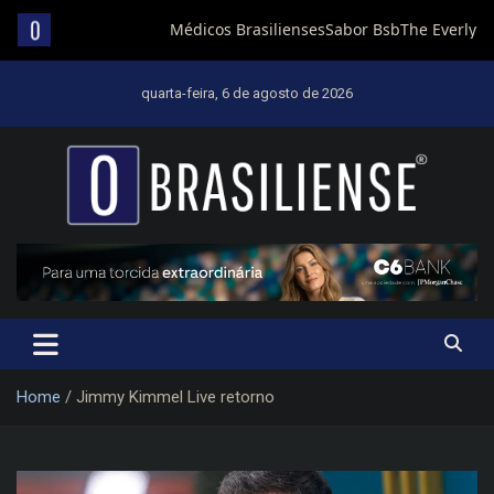
Skip
to
quarta-feira, 6 de agosto de 2026
content
Um diário de notícias que trabalha por Brasília
Home
Jimmy Kimmel Live retorno