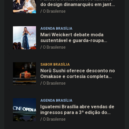
do design dinamarquês em jantar
exclusivo no restaurante Daphne
O Brasilense
em Copenhague
AGENDA BRASÍLIA
Mari Weickert debate moda
sustentável e guarda-roupa
inteligente no ParkShopping
O Brasilense
SABOR BRASÍLIA
Norū Sushi oferece desconto no
Omakase e cortesia completa
para os pais neste domingo
O Brasilense
(09/08)
AGENDA BRASÍLIA
Iguatemi Brasília abre vendas de
ingressos para a 3ª edição do
Cine Open Air
O Brasilense