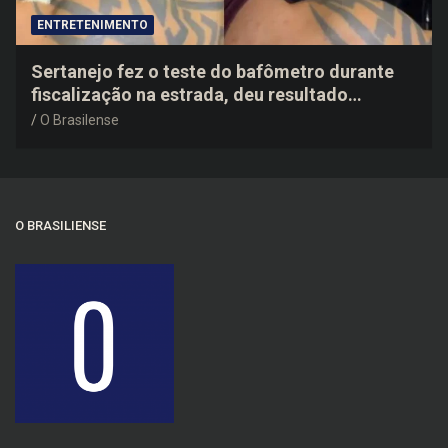
ENTRETENIMENTO
Sertanejo fez o teste do bafômetro durante
fiscalização na estrada, deu resultado
negativo e elogiou o trabalho dos agentes de
O Brasilense
trânsito
O BRASILIENSE