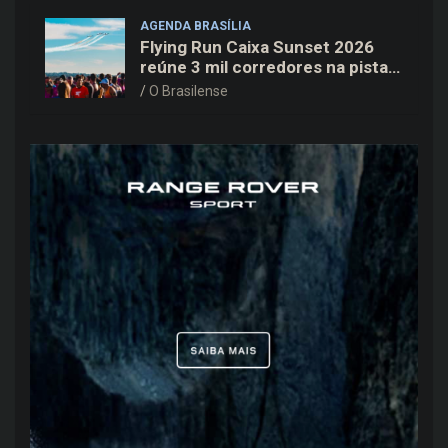
AGENDA BRASÍLIA
Flying Run Caixa Sunset 2026
reúne 3 mil corredores na pista
do Aeroporto de Brasília neste
O Brasilense
sábado (8)