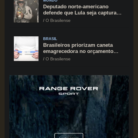
MUNDO
Deputado norte-americano
defende que Lula seja capturado
assim como Nicolás Maduro
O Brasilense
BRASIL
Brasileiros priorizam caneta
emagrecedora no orçamento
mesmo em situação de aperto
O Brasilense
financeiro