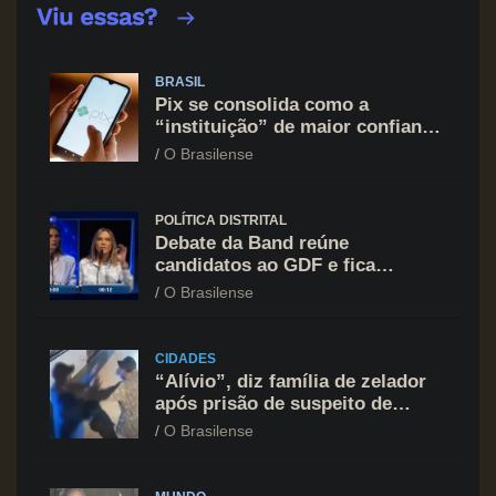
BRASIL
Pix se consolida como a
“instituição” de maior confiança
do brasileiro, supera Igreja e
O Brasilense
Forças Armadas
POLÍTICA DISTRITAL
Debate da Band reúne
candidatos ao GDF e fica
marcado por ofensiva contra
O Brasilense
Celina Leão
CIDADES
“Alívio”, diz família de zelador
após prisão de suspeito de
agressão na Asa Norte
O Brasilense