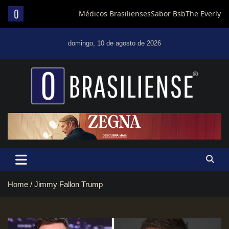
Skip
to
domingo, 10 de agosto de 2026
content
Um diário de notícias que trabalha por Brasília
Home
Jimmy Fallon Trump