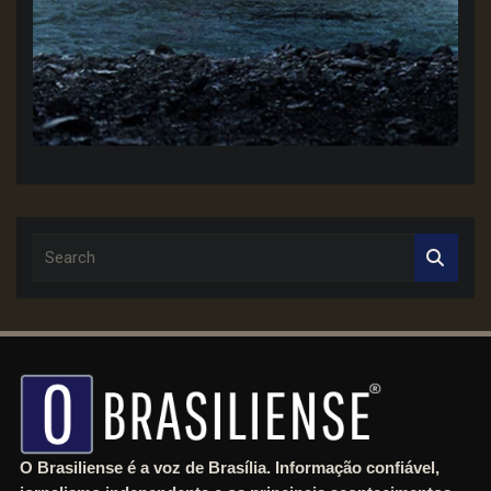
S
e
a
r
c
h
O Brasiliense é a voz de Brasília. Informação confiável,