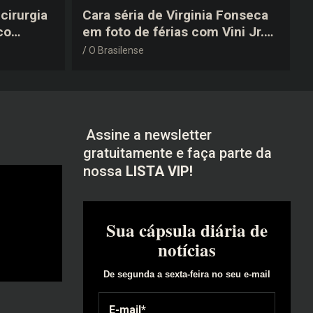
cirurgia
Cara séria de Virginia Fonseca
co
em foto de férias com Vini Jr.
após a
vira piada na web: “Não
O Brasilense
disfarçou”
Assine a newsletter
gratuitamente e faça parte da
nossa
LISTA VIP!
Sua cápsula diária de
notícias
De segunda a sexta-feira no seu e-mail