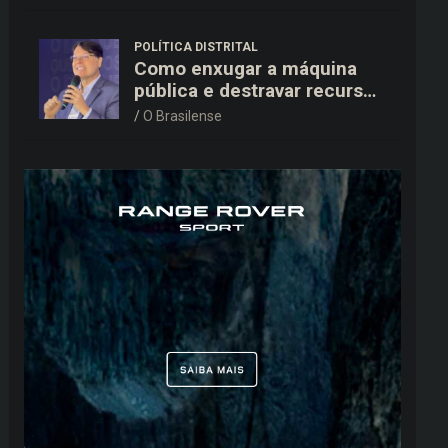
15,9 mil ao TSE
POLÍTICA DISTRITAL
Como enxugar a máquina
pública e destravar recursos
para a saúde e educação no
O Brasilense
DF