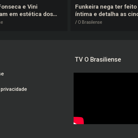
 Fonseca e Vini
Funkeira nega ter feito 
tam em estética dos
íntima e detalha as cin
0 em festa de
plásticas que realizou 
se
O Brasilense
a do jogador
gravidez
TV O Brasiliense
se
e privacidade
am
be
ebook