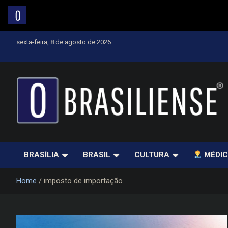
Skip
sexta-feira, 8 de agosto de 2026
to
content
Um diário de notícias que trabalha por Brasília
BRASÍLIA
BRASIL
CULTURA
MÉDIC
Home
imposto de importação