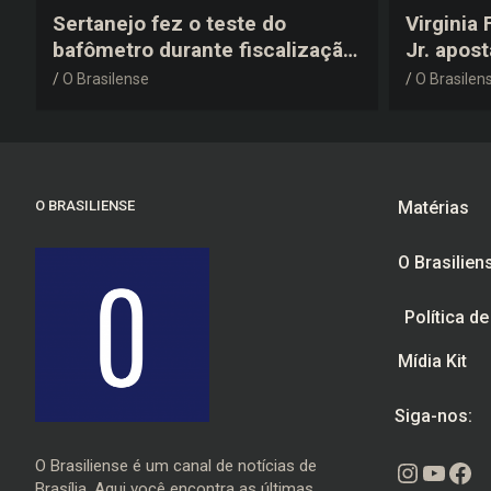
Sertanejo fez o teste do
Virginia
bafômetro durante fiscalização
Jr. apos
na estrada, deu resultado
anos 200
O Brasilense
O Brasilen
negativo e elogiou o trabalho
despedid
dos agentes de trânsito
O BRASILIENSE
Matérias
O Brasilien
Política d
Mídia Kit
Siga-nos:
O Brasiliense é um canal de notícias de
Instagr
Youtu
Fac
Brasília. Aqui você encontra as últimas