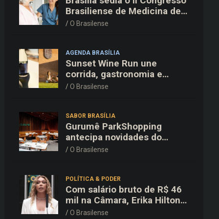
Brasília sedia o II Congresso
Brasiliense de Medicina de
Família e Comunidade na
O Brasilense
Fiocruz
AGENDA BRASÍLIA
Sunset Wine Run une
corrida, gastronomia e
enoturismo na Vinícola
O Brasilense
Brasília
SABOR BRASÍLIA
Gurumê ParkShopping
antecipa novidades do
cardápio e oferece 25% de
O Brasilense
desconto no delivery para o
Dia dos Pais
POLÍTICA & PODER
Com salário bruto de R$ 46
mil na Câmara, Erika Hilton
declara patrimônio de R$
O Brasilense