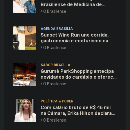
Brasiliense de Medicina de
Família e Comunidade na Fiocruz
O Brasilense
AGENDA BRASÍLIA
Sunset Wine Run une corrida,
gastronomia e enoturismo na
Vinícola Brasília
O Brasilense
SABOR BRASÍLIA
Gurumê ParkShopping antecipa
novidades do cardápio e oferece
25% de desconto no delivery
O Brasilense
para o Dia dos Pais
POLÍTICA & PODER
Com salário bruto de R$ 46 mil
na Câmara, Erika Hilton declara
patrimônio de R$ 15,9 mil ao TSE
O Brasilense