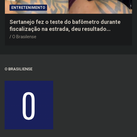
ENTRETENIMENTO
Sertanejo fez o teste do bafômetro durante
fiscalização na estrada, deu resultado
negativo e elogiou o trabalho dos agentes de
O Brasilense
trânsito
O BRASILIENSE