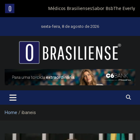
Skip
to
sexta-feira, 8 de agosto de 2026
content
Um diário de notícias que trabalha por Brasília
Home
ibaneis