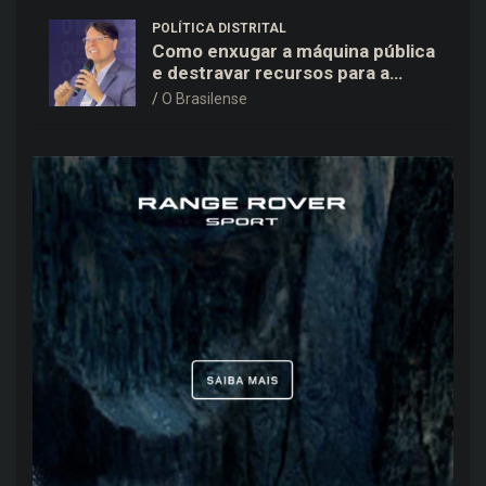
POLÍTICA DISTRITAL
Como enxugar a máquina pública
e destravar recursos para a
saúde e educação no DF
O Brasilense