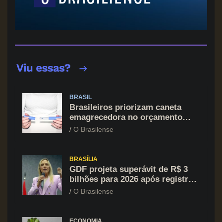
BRASIL
Brasileiros priorizam caneta
emagrecedora no orçamento
mesmo em situação de aperto
O Brasilense
financeiro
BRASÍLIA
GDF projeta superávit de R$ 3
bilhões para 2026 após registrar
recuo no déficit
O Brasilense
ECONOMIA