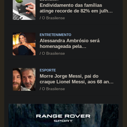
Endividamento das famílias
atinge recorde de 82% em julho;
cartão de crédito segue como
O Brasilense
principal vilão
ENTRETENIMENTO
Alessandra Ambrósio será
homenageada pela
BrazilFoundation no New York
O Brasilense
Gala 2026
ESPORTE
Morre Jorge Messi, pai do
craque Lionel Messi, aos 68 anos
na Argentina
O Brasilense