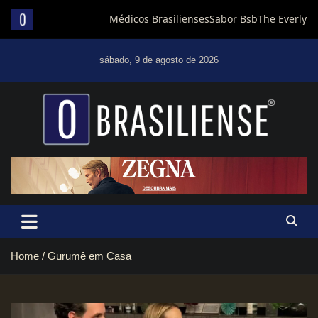
Skip
to
sábado, 9 de agosto de 2026
content
Um diário de notícias que trabalha por Brasília
Home
Gurumê em Casa