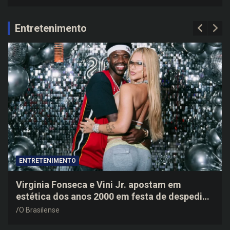
a
r
c
Entretenimento
h
ENTRETENIMENTO
Virginia Fonseca e Vini Jr. apostam em
estética dos anos 2000 em festa de despedida
do jogador
O Brasilense