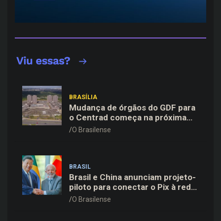
BRASÍLIA
Mudança de órgãos do GDF para
o Centrad começa na próxima
semana, anuncia Celina Leão
O Brasilense
BRASIL
Brasil e China anunciam projeto-
piloto para conectar o Pix à rede
de pagamentos chinesa
O Brasilense