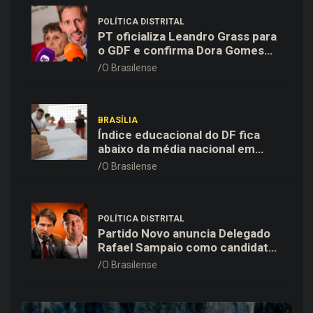
POLÍTICA DISTRITAL
PT oficializa Leandro Grass para
o GDF e confirma Dora Gomes
como vice na chapa majoritária
O Brasilense
BRASÍLIA
Índice educacional do DF fica
abaixo da média nacional em
todas as etapas de ensino,
O Brasilense
aponta Ideb
POLÍTICA DISTRITAL
Partido Novo anuncia Delegado
Rafael Sampaio como candidato
a vice-governador na chapa de
O Brasilense
Kiko Caputo