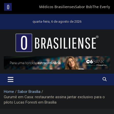
Skip
to
quarta-feira, 6 de agosto de 2026
content
Um diário de notícias que trabalha por Brasília
Home
Sabor Brasília
Gurumê em Casa: restaurante assina jantar exclusivo para o
piloto Lucas Foresti em Brasília