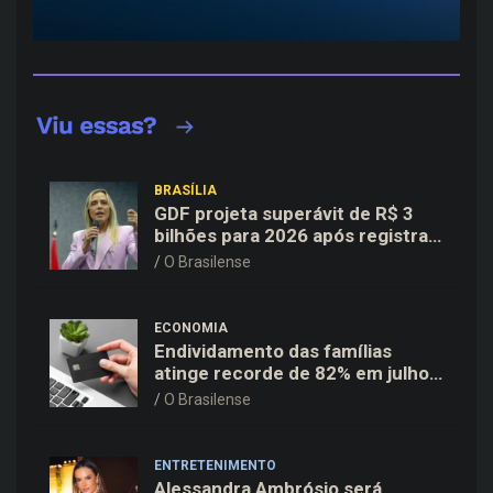
BRASÍLIA
GDF projeta superávit de R$ 3
bilhões para 2026 após registrar
recuo no déficit
O Brasilense
ECONOMIA
Endividamento das famílias
atinge recorde de 82% em julho;
cartão de crédito segue como
O Brasilense
principal vilão
ENTRETENIMENTO
Alessandra Ambrósio será