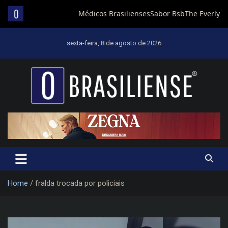
Skip
to
sexta-feira, 8 de agosto de 2026
content
Um diário de notícias que trabalha por Brasília
Home
fralda trocada por policiais