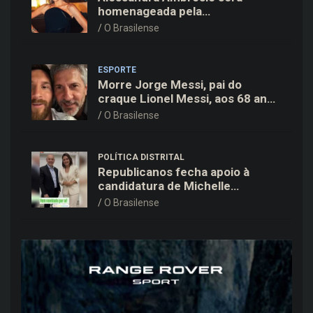
homenageada pela
BrazilFoundation no New York
O Brasilense
Gala 2026
ESPORTE
Morre Jorge Messi, pai do
craque Lionel Messi, aos 68 anos
na Argentina
O Brasilense
POLÍTICA DISTRITAL
Republicanos fecha apoio à
candidatura de Michelle
Bolsonaro ao Senado no DF
O Brasilense