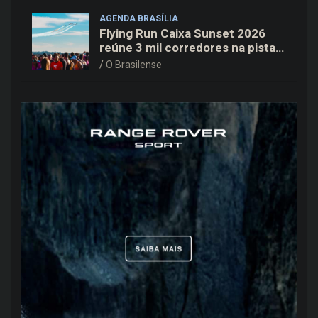
AGENDA BRASÍLIA
Flying Run Caixa Sunset 2026
reúne 3 mil corredores na pista
do Aeroporto de Brasília neste
O Brasilense
sábado (8)