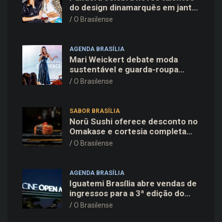
do design dinamarquês em jantar
exclusivo no restaurante Daphne
O Brasilense
em Copenhague
AGENDA BRASÍLIA
Mari Weickert debate moda
sustentável e guarda-roupa
inteligente no ParkShopping
O Brasilense
SABOR BRASÍLIA
Norū Sushi oferece desconto no
Omakase e cortesia completa
para os pais neste domingo
O Brasilense
(09/08)
AGENDA BRASÍLIA
Iguatemi Brasília abre vendas de
ingressos para a 3ª edição do
Cine Open Air
O Brasilense