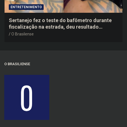
ENTRETENIMENTO
Sertanejo fez o teste do bafômetro durante
fiscalização na estrada, deu resultado
negativo e elogiou o trabalho dos agentes de
O Brasilense
trânsito
O BRASILIENSE