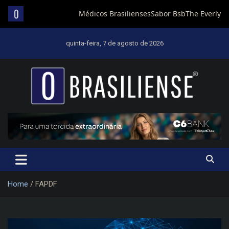
Skip
to
quinta-feira, 7 de agosto de 2026
content
Um diário de notícias que trabalha por Brasília
Home
FAPDF