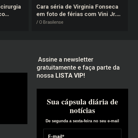
cirurgia
Cara séria de Virginia Fonseca
co
em foto de férias com Vini Jr.
após a
vira piada na web: “Não
O Brasilense
disfarçou”
Assine a newsletter
gratuitamente e faça parte da
nossa
LISTA VIP!
Sua cápsula diária de
notícias
De segunda a sexta-feira no seu e-mail