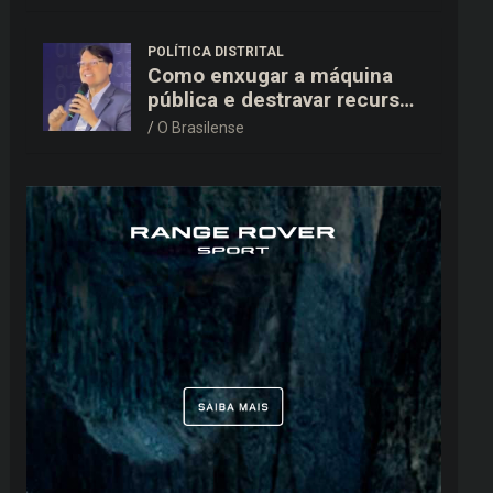
15,9 mil ao TSE
POLÍTICA DISTRITAL
Como enxugar a máquina
pública e destravar recursos
para a saúde e educação no
O Brasilense
DF