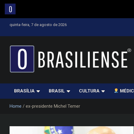
Skip
quinta-feira, 7 de agosto de 2026
to
content
Um diário de notícias que trabalha por Brasília
BRASÍLIA
BRASIL
CULTURA
MÉDIC
Home
ex-presidente Michel Temer