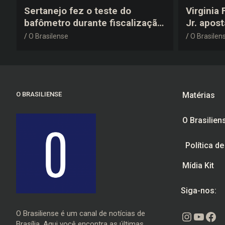
Sertanejo fez o teste do
Virginia
bafômetro durante fiscalização
Jr. apos
na estrada, deu resultado
anos 200
O Brasilense
O Brasilen
negativo e elogiou o trabalho
despedid
dos agentes de trânsito
O BRASILIENSE
Matérias
O Brasilien
Política d
Mídia Kit
Siga-nos:
O Brasiliense é um canal de notícias de
Instagr
Youtu
Fac
Brasília. Aqui você encontra as últimas