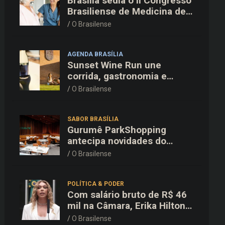
Brasília sedia o II Congresso
Brasiliense de Medicina de
Família e Comunidade na
O Brasilense
Fiocruz
AGENDA BRASÍLIA
Sunset Wine Run une
corrida, gastronomia e
enoturismo na Vinícola
O Brasilense
Brasília
SABOR BRASÍLIA
Gurumê ParkShopping
antecipa novidades do
cardápio e oferece 25% de
O Brasilense
desconto no delivery para o
Dia dos Pais
POLÍTICA & PODER
Com salário bruto de R$ 46
mil na Câmara, Erika Hilton
declara patrimônio de R$
O Brasilense