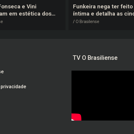
 Fonseca e Vini
Funkeira nega ter feito 
tam em estética dos
íntima e detalha as cin
0 em festa de
plásticas que realizou 
se
O Brasilense
a do jogador
gravidez
TV O Brasiliense
se
e privacidade
am
be
ebook