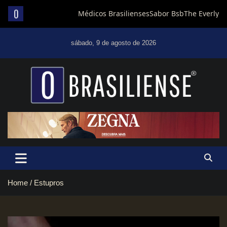
Skip
to
sábado, 9 de agosto de 2026
content
Um diário de notícias que trabalha por Brasília
Home
Estupros