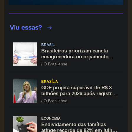
BRASIL
Brasileiros priorizam caneta
emagrecedora no orçamento
mesmo em situação de aperto
O Brasilense
financeiro
BRASÍLIA
GDF projeta superávit de R$ 3
bilhões para 2026 após registrar
recuo no déficit
O Brasilense
ECONOMIA
Endividamento das famílias
atinge recorde de 82% em julho;