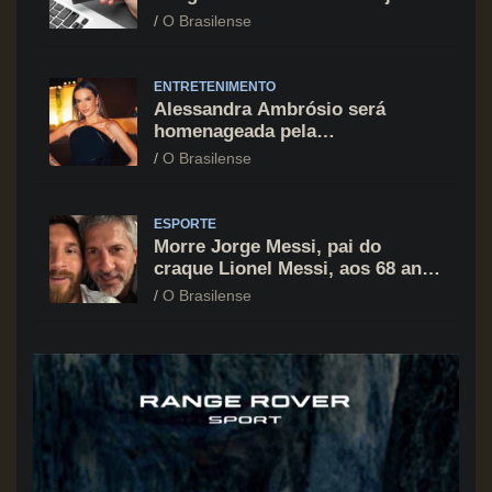
cartão de crédito segue como
O Brasilense
principal vilão
ENTRETENIMENTO
Alessandra Ambrósio será
homenageada pela
BrazilFoundation no New York
O Brasilense
Gala 2026
ESPORTE
Morre Jorge Messi, pai do
craque Lionel Messi, aos 68 anos
na Argentina
O Brasilense