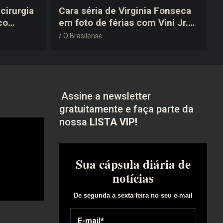
cirurgia
Cara séria de Virginia Fonseca
co
em foto de férias com Vini Jr.
após a
vira piada na web: “Não
O Brasilense
disfarçou”
Assine a newsletter
gratuitamente e faça parte da
nossa
LISTA VIP!
Sua cápsula diária de
notícias
De segunda a sexta-feira no seu e-mail