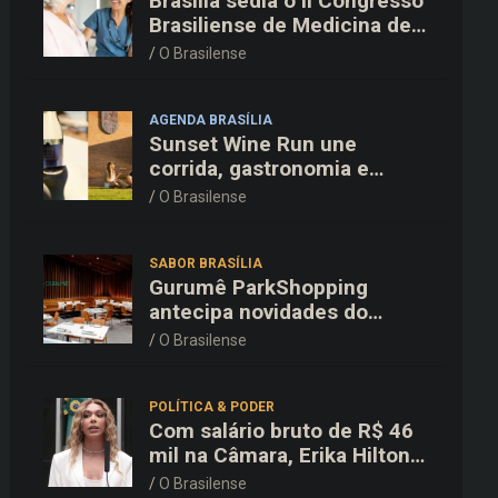
Brasília sedia o II Congresso
Brasiliense de Medicina de
Família e Comunidade na
O Brasilense
Fiocruz
AGENDA BRASÍLIA
Sunset Wine Run une
corrida, gastronomia e
enoturismo na Vinícola
O Brasilense
Brasília
SABOR BRASÍLIA
Gurumê ParkShopping
antecipa novidades do
cardápio e oferece 25% de
O Brasilense
desconto no delivery para o
Dia dos Pais
POLÍTICA & PODER
Com salário bruto de R$ 46
mil na Câmara, Erika Hilton
declara patrimônio de R$
O Brasilense