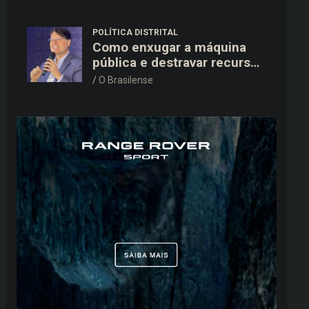
15,9 mil ao TSE
POLÍTICA DISTRITAL
Como enxugar a máquina
pública e destravar recursos
para a saúde e educação no
O Brasilense
DF