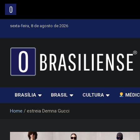
Skip
sexta-feira, 8 de agosto de 2026
to
content
Um diário de notícias que trabalha por Brasília
BRASÍLIA
BRASIL
CULTURA
MÉDIC
Home
estreia Demna Gucci