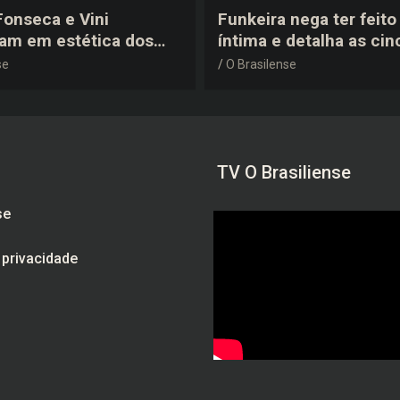
 Fonseca e Vini
Funkeira nega ter feito 
tam em estética dos
íntima e detalha as cin
0 em festa de
plásticas que realizou 
se
O Brasilense
a do jogador
gravidez
TV O Brasiliense
se
e privacidade
am
be
ebook