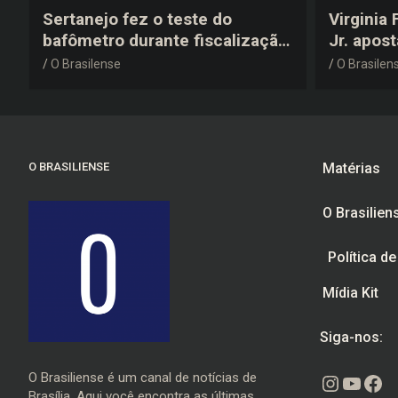
Sertanejo fez o teste do
Virginia
bafômetro durante fiscalização
Jr. apos
na estrada, deu resultado
anos 200
O Brasilense
O Brasilen
negativo e elogiou o trabalho
despedid
dos agentes de trânsito
O BRASILIENSE
Matérias
O Brasilien
Política d
Mídia Kit
Siga-nos:
O Brasiliense é um canal de notícias de
Instagr
Youtu
Fac
Brasília. Aqui você encontra as últimas