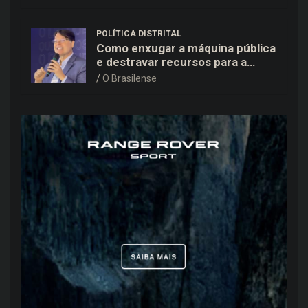
POLÍTICA DISTRITAL
Como enxugar a máquina pública
e destravar recursos para a
saúde e educação no DF
O Brasilense