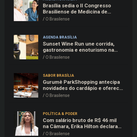
Brasília sedia o II Congresso
Brasiliense de Medicina de
Família e Comunidade na Fiocruz
O Brasilense
AGENDA BRASÍLIA
Sunset Wine Run une corrida,
gastronomia e enoturismo na
Vinícola Brasília
O Brasilense
SABOR BRASÍLIA
Gurumê ParkShopping antecipa
novidades do cardápio e oferece
25% de desconto no delivery
O Brasilense
para o Dia dos Pais
POLÍTICA & PODER
Com salário bruto de R$ 46 mil
na Câmara, Erika Hilton declara
patrimônio de R$ 15,9 mil ao TSE
O Brasilense