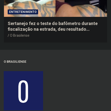
ENTRETENIMENTO
Sertanejo fez o teste do bafômetro durante
fiscalização na estrada, deu resultado
negativo e elogiou o trabalho dos agentes de
O Brasilense
trânsito
O BRASILIENSE