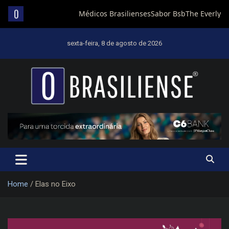
Skip
to
sexta-feira, 8 de agosto de 2026
content
Um diário de notícias que trabalha por Brasília
Home
Elas no Eixo