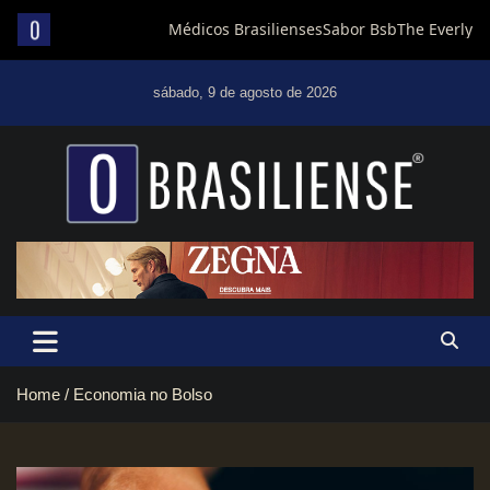
Skip
to
sábado, 9 de agosto de 2026
content
Um diário de notícias que trabalha por Brasília
Home
Economia no Bolso