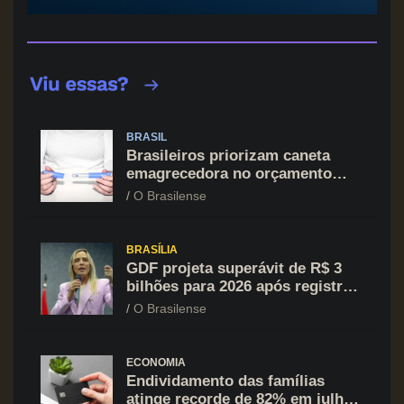
BRASIL
Brasileiros priorizam caneta
emagrecedora no orçamento
mesmo em situação de aperto
O Brasilense
financeiro
BRASÍLIA
GDF projeta superávit de R$ 3
bilhões para 2026 após registrar
recuo no déficit
O Brasilense
ECONOMIA
Endividamento das famílias
atinge recorde de 82% em julho;