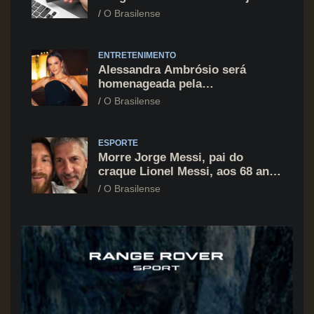
cartão de crédito segue como
O Brasilense
principal vilão
ENTRETENIMENTO
Alessandra Ambrósio será
homenageada pela
BrazilFoundation no New York
O Brasilense
Gala 2026
ESPORTE
Morre Jorge Messi, pai do
craque Lionel Messi, aos 68 anos
na Argentina
O Brasilense