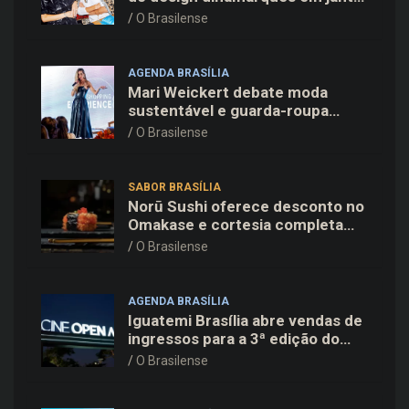
exclusivo no restaurante Daphne
O Brasilense
em Copenhague
AGENDA BRASÍLIA
Mari Weickert debate moda
sustentável e guarda-roupa
inteligente no ParkShopping
O Brasilense
SABOR BRASÍLIA
Norū Sushi oferece desconto no
Omakase e cortesia completa
para os pais neste domingo
O Brasilense
(09/08)
AGENDA BRASÍLIA
Iguatemi Brasília abre vendas de
ingressos para a 3ª edição do
Cine Open Air
O Brasilense