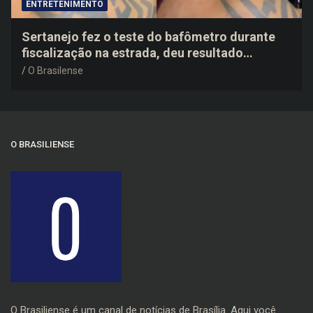
ENTRETENIMENTO
Sertanejo fez o teste do bafômetro durante
fiscalização na estrada, deu resultado
negativo e elogiou o trabalho dos agentes de
O Brasilense
trânsito
O BRASILIENSE
O Brasiliense é um canal de notícias de Brasília. Aqui você