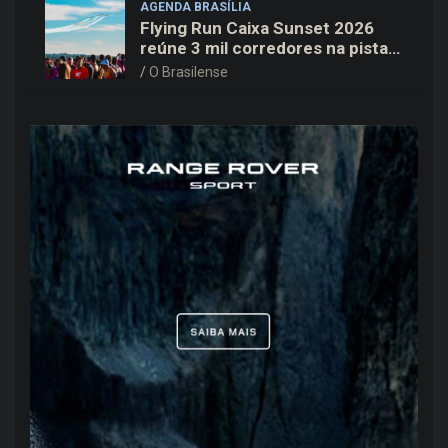
AGENDA BRASÍLIA
Flying Run Caixa Sunset 2026
reúne 3 mil corredores na pista
do Aeroporto de Brasília neste
O Brasilense
sábado (8)