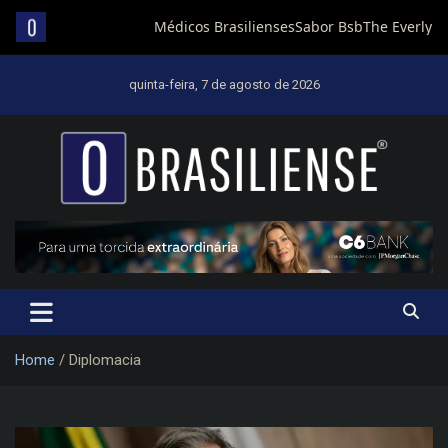
Skip
to
quinta-feira, 7 de agosto de 2026
content
Um diário de notícias que trabalha por Brasília
Home
Diplomacia