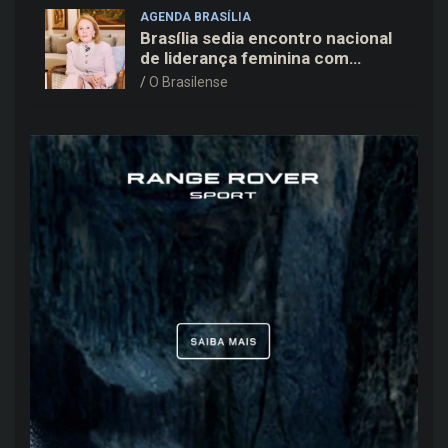
AGENDA BRASÍLIA
Brasília sedia encontro nacional
de liderança feminina com
Janete Vaz, Carla Fonseca e
O Brasilense
grandes nomes do mercado