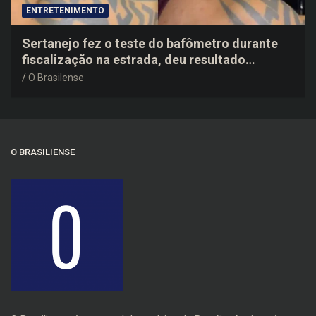
ENTRETENIMENTO
Sertanejo fez o teste do bafômetro durante
fiscalização na estrada, deu resultado
negativo e elogiou o trabalho dos agentes de
O Brasilense
trânsito
O BRASILIENSE