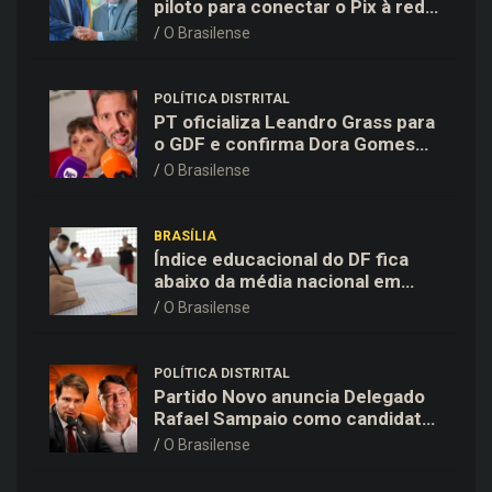
piloto para conectar o Pix à rede
de pagamentos chinesa
O Brasilense
POLÍTICA DISTRITAL
PT oficializa Leandro Grass para
o GDF e confirma Dora Gomes
como vice na chapa majoritária
O Brasilense
BRASÍLIA
Índice educacional do DF fica
abaixo da média nacional em
todas as etapas de ensino,
O Brasilense
aponta Ideb
POLÍTICA DISTRITAL
Partido Novo anuncia Delegado
Rafael Sampaio como candidato
a vice-governador na chapa de
O Brasilense
Kiko Caputo