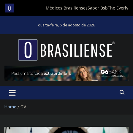
Skip
to
quarta-feira, 6 de agosto de 2026
content
Um diário de notícias que trabalha por Brasília
Home
CV