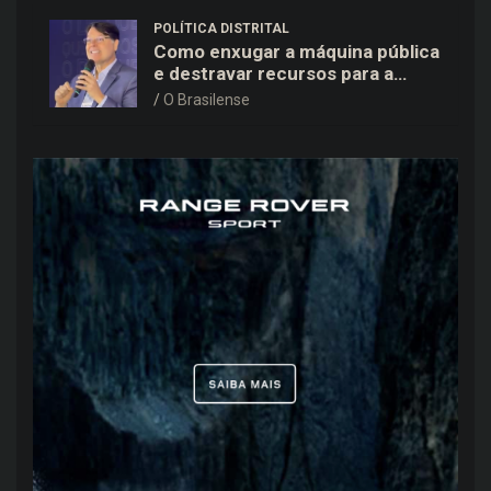
POLÍTICA DISTRITAL
Como enxugar a máquina pública
e destravar recursos para a
saúde e educação no DF
O Brasilense