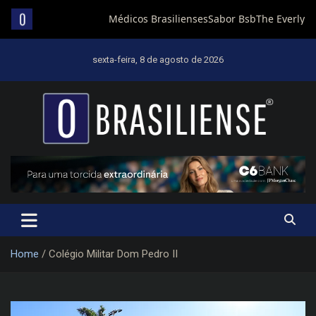
Skip
to
sexta-feira, 8 de agosto de 2026
content
Um diário de notícias que trabalha por Brasília
Home
Colégio Militar Dom Pedro II