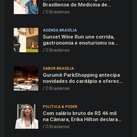
Brasiliense de Medicina de
Família e Comunidade na Fiocruz
O Brasilense
AGENDA BRASÍLIA
Sunset Wine Run une corrida,
gastronomia e enoturismo na
Vinícola Brasília
O Brasilense
SABOR BRASÍLIA
Gurumê ParkShopping antecipa
novidades do cardápio e oferece
25% de desconto no delivery
O Brasilense
para o Dia dos Pais
POLÍTICA & PODER
Com salário bruto de R$ 46 mil
na Câmara, Erika Hilton declara
patrimônio de R$ 15,9 mil ao TSE
O Brasilense