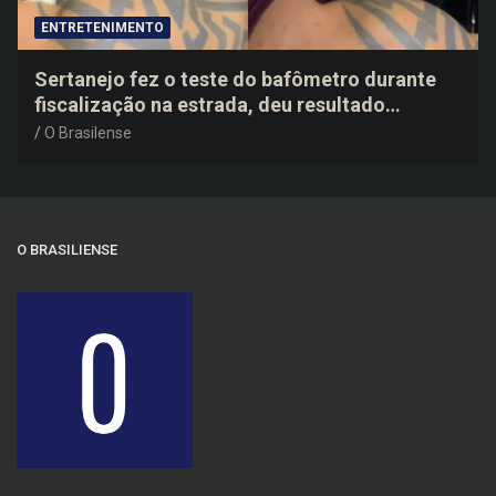
ENTRETENIMENTO
Sertanejo fez o teste do bafômetro durante
fiscalização na estrada, deu resultado
negativo e elogiou o trabalho dos agentes de
O Brasilense
trânsito
O BRASILIENSE