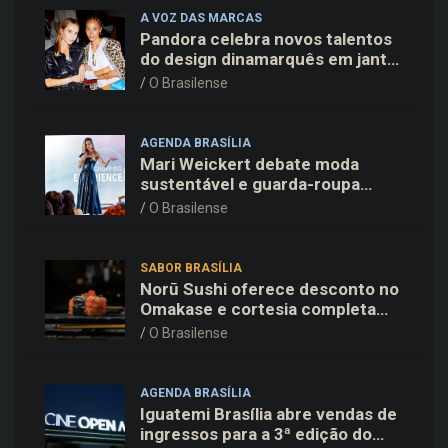
A VOZ DAS MARCAS
Pandora celebra novos talentos
do design dinamarquês em jantar
exclusivo no restaurante Daphne
O Brasilense
em Copenhague
AGENDA BRASÍLIA
Mari Weickert debate moda
sustentável e guarda-roupa
inteligente no ParkShopping
O Brasilense
SABOR BRASÍLIA
Norū Sushi oferece desconto no
Omakase e cortesia completa
para os pais neste domingo
O Brasilense
(09/08)
AGENDA BRASÍLIA
Iguatemi Brasília abre vendas de
ingressos para a 3ª edição do