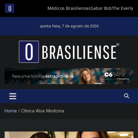
Skip
to
quinta-feira, 7 de agosto de 2026
content
Um diário de notícias que trabalha por Brasília
Home
Clínica Aloe Medicina