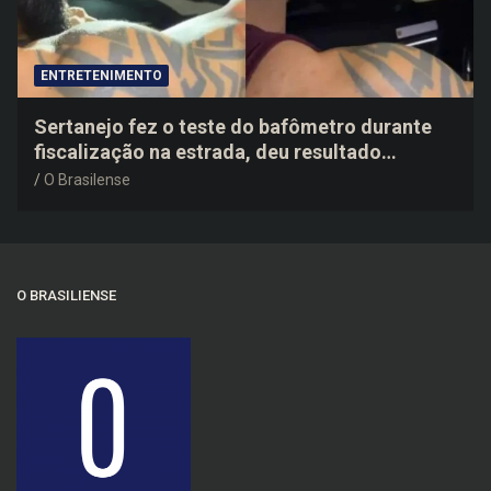
ENTRETENIMENTO
Sertanejo fez o teste do bafômetro durante
fiscalização na estrada, deu resultado
negativo e elogiou o trabalho dos agentes de
O Brasilense
trânsito
O BRASILIENSE