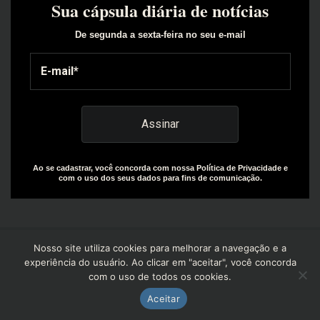
Sua cápsula diária de notícias
De segunda a sexta-feira no seu e-mail
Ao se cadastrar, você concorda com nossa Política de Privacidade e
com o uso dos seus dados para fins de comunicação.
Nosso site utiliza cookies para melhorar a navegação e a
experiência do usuário. Ao clicar em "aceitar", você concorda
com o uso de todos os cookies.
Copyright© 2025 | Design by: The Everly Growth Agency |
Powered by: R+W Capital
Aceitar