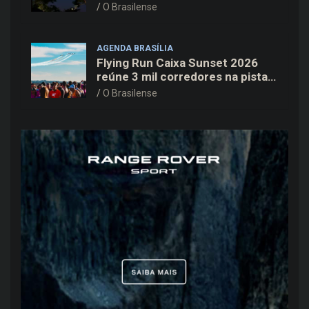
Cine Open Air
O Brasilense
AGENDA BRASÍLIA
Flying Run Caixa Sunset 2026
reúne 3 mil corredores na pista
do Aeroporto de Brasília neste
O Brasilense
sábado (8)