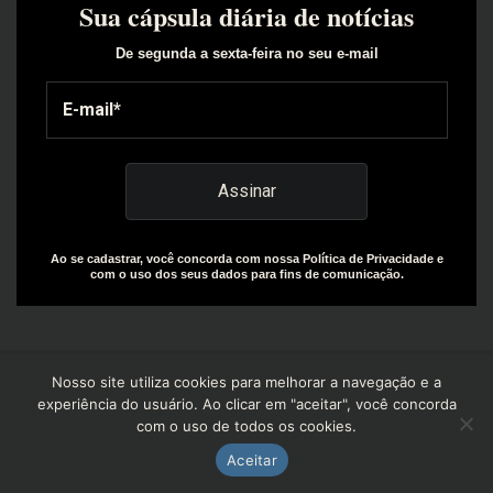
Sua cápsula diária de notícias
De segunda a sexta-feira no seu e-mail
Ao se cadastrar, você concorda com nossa Política de Privacidade e
com o uso dos seus dados para fins de comunicação.
Nosso site utiliza cookies para melhorar a navegação e a
experiência do usuário. Ao clicar em "aceitar", você concorda
com o uso de todos os cookies.
Copyright© 2025 | Design by: The Everly Growth Agency |
Powered by: R+W Capital
Aceitar