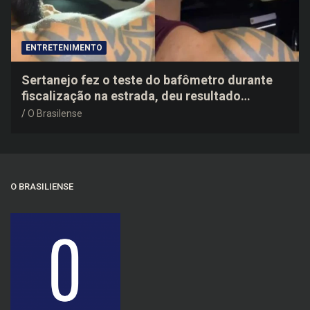
ENTRETENIMENTO
Sertanejo fez o teste do bafômetro durante
fiscalização na estrada, deu resultado
negativo e elogiou o trabalho dos agentes de
O Brasilense
trânsito
O BRASILIENSE