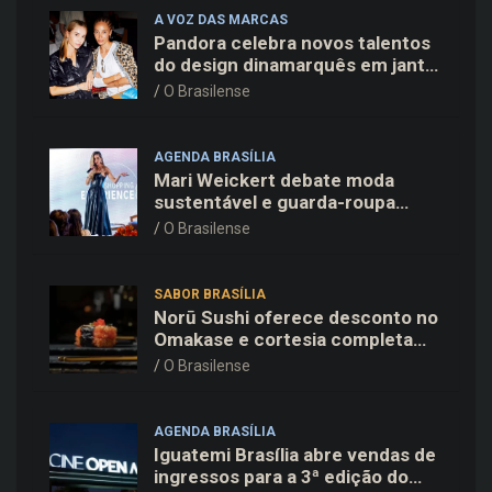
A VOZ DAS MARCAS
Pandora celebra novos talentos
do design dinamarquês em jantar
exclusivo no restaurante Daphne
O Brasilense
em Copenhague
AGENDA BRASÍLIA
Mari Weickert debate moda
sustentável e guarda-roupa
inteligente no ParkShopping
O Brasilense
SABOR BRASÍLIA
Norū Sushi oferece desconto no
Omakase e cortesia completa
para os pais neste domingo
O Brasilense
(09/08)
AGENDA BRASÍLIA
Iguatemi Brasília abre vendas de
ingressos para a 3ª edição do