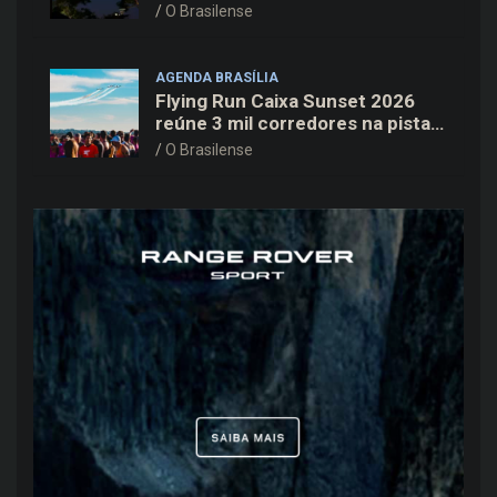
Cine Open Air
O Brasilense
AGENDA BRASÍLIA
Flying Run Caixa Sunset 2026
reúne 3 mil corredores na pista
do Aeroporto de Brasília neste
O Brasilense
sábado (8)