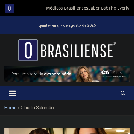
Skip
to
quinta-feira, 7 de agosto de 2026
content
Um diário de notícias que trabalha por Brasília
Home
Cláudia Salomão