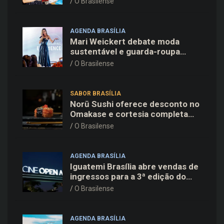
O Brasilense
em Copenhague
AGENDA BRASÍLIA
Mari Weickert debate moda
sustentável e guarda-roupa
inteligente no ParkShopping
O Brasilense
SABOR BRASÍLIA
Norū Sushi oferece desconto no
Omakase e cortesia completa
para os pais neste domingo
O Brasilense
(09/08)
AGENDA BRASÍLIA
Iguatemi Brasília abre vendas de
ingressos para a 3ª edição do
Cine Open Air
O Brasilense
AGENDA BRASÍLIA