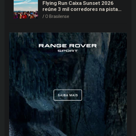
Flying Run Caixa Sunset 2026
reúne 3 mil corredores na pista
do Aeroporto de Brasília neste
O Brasilense
sábado (8)