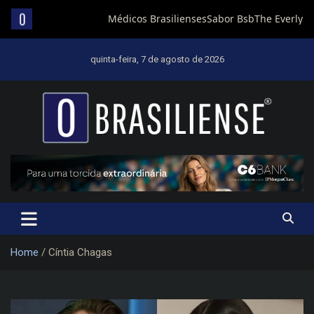
Skip
to
quinta-feira, 7 de agosto de 2026
content
Um diário de notícias que trabalha por Brasília
Home
Cíntia Chagas