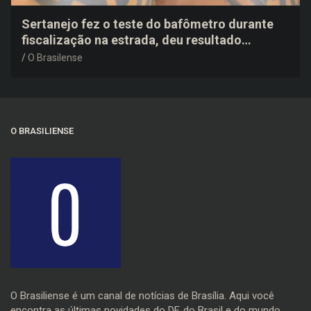
Sertanejo fez o teste do bafômetro durante
fiscalização na estrada, deu resultado
negativo e elogiou o trabalho dos agentes de
O Brasilense
trânsito
O BRASILIENSE
O Brasiliense é um canal de notícias de Brasília. Aqui você
encontra as últimas novidades do DF, do Brasil e do mundo.