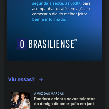
A VOZ DAS MARCAS
Pandora celebra novos talentos
do design dinamarquês em jantar
exclusivo no restaurante Daphne