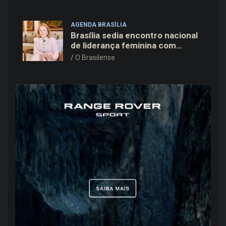
Kiko Caputo
AGENDA BRASÍLIA
Brasília sedia encontro nacional
de liderança feminina com
Janete Vaz, Carla Fonseca e
O Brasilense
grandes nomes do mercado