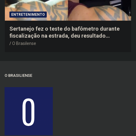
ENTRETENIMENTO
Sertanejo fez o teste do bafômetro durante
fiscalização na estrada, deu resultado
negativo e elogiou o trabalho dos agentes de
O Brasilense
trânsito
O BRASILIENSE