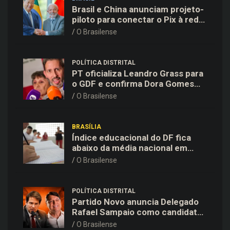
Brasil e China anunciam projeto-
piloto para conectar o Pix à rede
de pagamentos chinesa
O Brasilense
POLÍTICA DISTRITAL
PT oficializa Leandro Grass para
o GDF e confirma Dora Gomes
como vice na chapa majoritária
O Brasilense
BRASÍLIA
Índice educacional do DF fica
abaixo da média nacional em
todas as etapas de ensino,
O Brasilense
aponta Ideb
POLÍTICA DISTRITAL
Partido Novo anuncia Delegado
Rafael Sampaio como candidato
a vice-governador na chapa de
O Brasilense