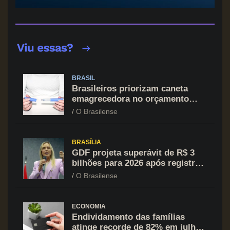
BRASIL
Brasileiros priorizam caneta
emagrecedora no orçamento
mesmo em situação de aperto
O Brasilense
financeiro
BRASÍLIA
GDF projeta superávit de R$ 3
bilhões para 2026 após registrar
recuo no déficit
O Brasilense
ECONOMIA
Endividamento das famílias
atinge recorde de 82% em julho;