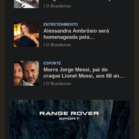
cartão de crédito segue como
O Brasilense
principal vilão
ENTRETENIMENTO
Alessandra Ambrósio será
homenageada pela
BrazilFoundation no New York
O Brasilense
Gala 2026
ESPORTE
Morre Jorge Messi, pai do
craque Lionel Messi, aos 68 anos
na Argentina
O Brasilense