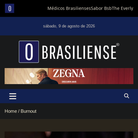
Skip
to
sábado, 9 de agosto de 2026
content
Um diário de notícias que trabalha por Brasília
Home
Burnout