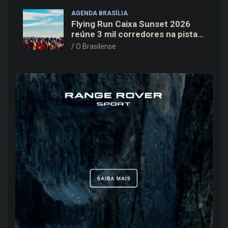
AGENDA BRASÍLIA
Flying Run Caixa Sunset 2026
reúne 3 mil corredores na pista
do Aeroporto de Brasília neste
O Brasilense
sábado (8)