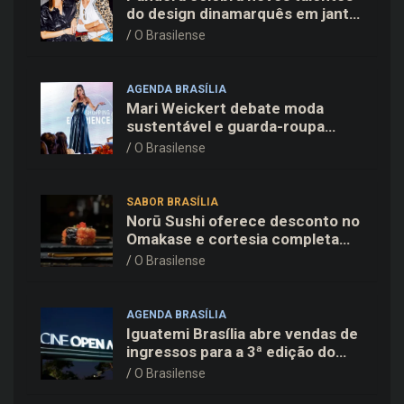
do design dinamarquês em jantar
exclusivo no restaurante Daphne
O Brasilense
em Copenhague
AGENDA BRASÍLIA
Mari Weickert debate moda
sustentável e guarda-roupa
inteligente no ParkShopping
O Brasilense
SABOR BRASÍLIA
Norū Sushi oferece desconto no
Omakase e cortesia completa
para os pais neste domingo
O Brasilense
(09/08)
AGENDA BRASÍLIA
Iguatemi Brasília abre vendas de
ingressos para a 3ª edição do
Cine Open Air
O Brasilense