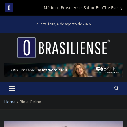
Skip
to
quarta-feira, 6 de agosto de 2026
content
Um diário de notícias que trabalha por Brasília
Home
Bia e Celina