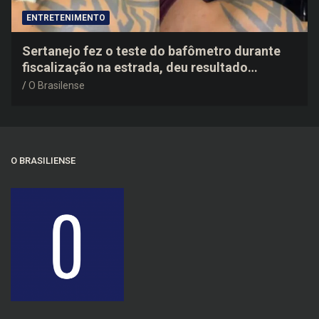
ENTRETENIMENTO
Sertanejo fez o teste do bafômetro durante
fiscalização na estrada, deu resultado
negativo e elogiou o trabalho dos agentes de
O Brasilense
trânsito
O BRASILIENSE