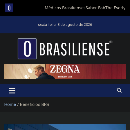
Skip
to
sexta-feira, 8 de agosto de 2026
content
Um diário de notícias que trabalha por Brasília
Home
Benefícios BRB