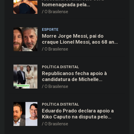
homenageada pela
BrazilFoundation no New York
O Brasilense
Gala 2026
ESPORTE
Morre Jorge Messi, pai do
craque Lionel Messi, aos 68 anos
na Argentina
O Brasilense
POLÍTICA DISTRITAL
Republicanos fecha apoio à
candidatura de Michelle
Bolsonaro ao Senado no DF
O Brasilense
POLÍTICA DISTRITAL
Eduardo Prado declara apoio a
Kiko Caputo na disputa pelo
Governo do Distrito Federal
O Brasilense