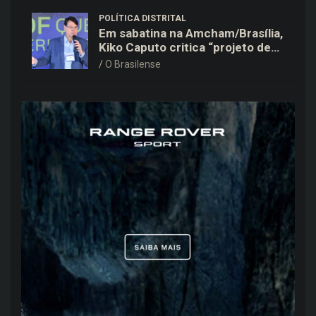
POLÍTICA DISTRITAL
Em sabatina na Amcham/Brasília,
Kiko Caputo critica “projeto de
poder personalístico” e prioriza
O Brasilense
saúde e mobilidade