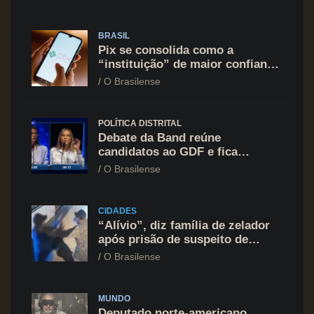
BRASIL
Pix se consolida como a
“instituição” de maior confiança
do brasileiro, supera Igreja e
O Brasilense
Forças Armadas
POLÍTICA DISTRITAL
Debate da Band reúne
candidatos ao GDF e fica
marcado por ofensiva contra
O Brasilense
Celina Leão
CIDADES
“Alívio”, diz família de zelador
após prisão de suspeito de
agressão na Asa Norte
O Brasilense
MUNDO
Deputado norte-americano