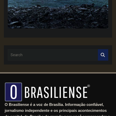
S
e
a
r
c
h
O Brasiliense é a voz de Brasília. Informação confiável,
jornalismo independente e os principais acontecimentos