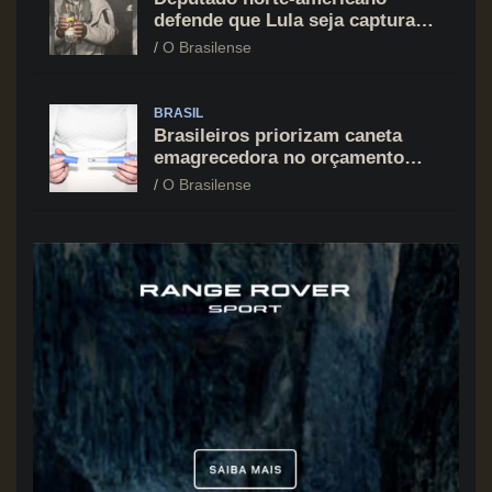
defende que Lula seja capturado
assim como Nicolás Maduro
O Brasilense
BRASIL
Brasileiros priorizam caneta
emagrecedora no orçamento
mesmo em situação de aperto
O Brasilense
financeiro