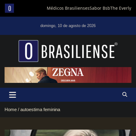
Skip
to
domingo, 10 de agosto de 2026
content
Um diário de notícias que trabalha por Brasília
Home
autoestima feminina