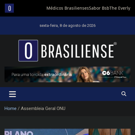
Skip
to
sexta-feira, 8 de agosto de 2026
content
Um diário de notícias que trabalha por Brasília
Home
Assembleia Geral ONU