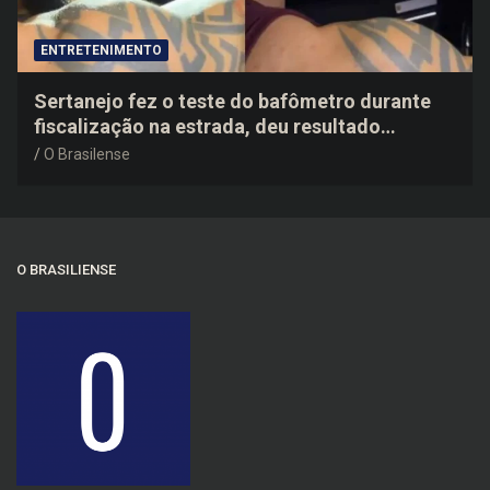
ENTRETENIMENTO
Sertanejo fez o teste do bafômetro durante
fiscalização na estrada, deu resultado
negativo e elogiou o trabalho dos agentes de
O Brasilense
trânsito
O BRASILIENSE