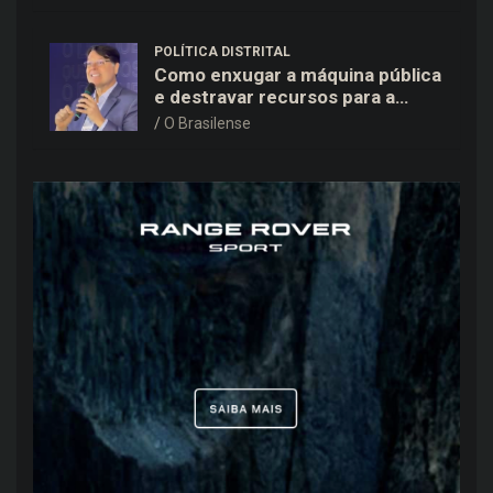
POLÍTICA DISTRITAL
Como enxugar a máquina pública
e destravar recursos para a
saúde e educação no DF
O Brasilense