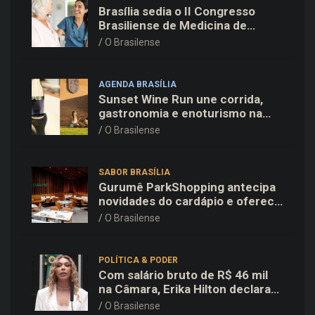
Brasília sedia o II Congresso
Brasiliense de Medicina de
Família e Comunidade na Fiocruz
O Brasilense
AGENDA BRASÍLIA
Sunset Wine Run une corrida,
gastronomia e enoturismo na
Vinícola Brasília
O Brasilense
SABOR BRASÍLIA
Gurumê ParkShopping antecipa
novidades do cardápio e oferece
25% de desconto no delivery
O Brasilense
para o Dia dos Pais
POLÍTICA & PODER
Com salário bruto de R$ 46 mil
na Câmara, Erika Hilton declara
patrimônio de R$ 15,9 mil ao TSE
O Brasilense