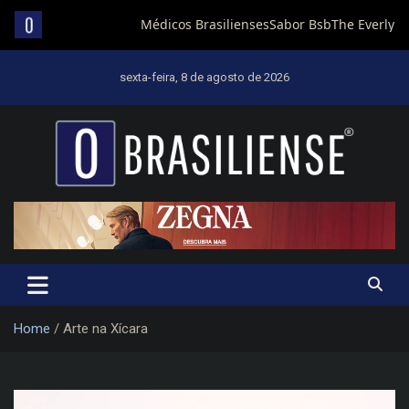
Skip
to
sexta-feira, 8 de agosto de 2026
content
Um diário de notícias que trabalha por Brasília
Home
Arte na Xícara