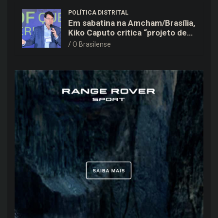
POLÍTICA DISTRITAL
Em sabatina na Amcham/Brasília,
Kiko Caputo critica “projeto de
poder personalístico” e prioriza
O Brasilense
saúde e mobilidade