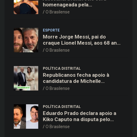
homenageada pela
BrazilFoundation no New York
O Brasilense
Gala 2026
ESPORTE
Morre Jorge Messi, pai do
craque Lionel Messi, aos 68 anos
na Argentina
O Brasilense
POLÍTICA DISTRITAL
Republicanos fecha apoio à
candidatura de Michelle
Bolsonaro ao Senado no DF
O Brasilense
POLÍTICA DISTRITAL
Eduardo Prado declara apoio a
Kiko Caputo na disputa pelo
Governo do Distrito Federal
O Brasilense