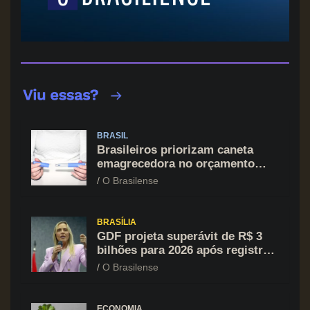
BRASIL
Brasileiros priorizam caneta
emagrecedora no orçamento
mesmo em situação de aperto
O Brasilense
financeiro
BRASÍLIA
GDF projeta superávit de R$ 3
bilhões para 2026 após registrar
recuo no déficit
O Brasilense
ECONOMIA