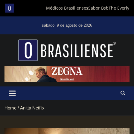
Skip
to
sábado, 9 de agosto de 2026
content
Um diário de notícias que trabalha por Brasília
Home
Anitta Netflix