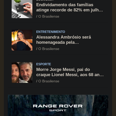
Endividamento das famílias
atinge recorde de 82% em julho;
cartão de crédito segue como
O Brasilense
principal vilão
ENTRETENIMENTO
Alessandra Ambrósio será
homenageada pela
BrazilFoundation no New York
O Brasilense
Gala 2026
ESPORTE
Morre Jorge Messi, pai do
craque Lionel Messi, aos 68 anos
na Argentina
O Brasilense