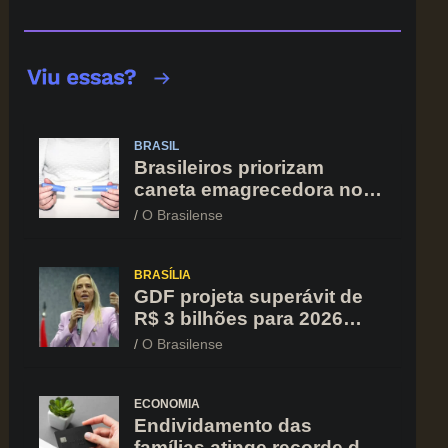
BRASIL
Brasileiros priorizam
caneta emagrecedora no
orçamento mesmo em
O Brasilense
situação de aperto
financeiro
BRASÍLIA
GDF projeta superávit de
R$ 3 bilhões para 2026
após registrar recuo no
O Brasilense
déficit
ECONOMIA
Endividamento das
famílias atinge recorde de