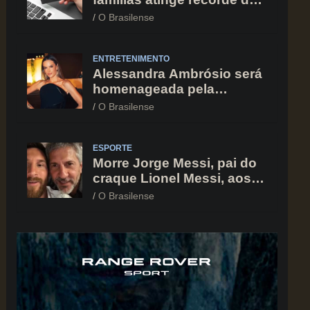
82% em julho; cartão de
O Brasilense
crédito segue como
principal vilão
ENTRETENIMENTO
Alessandra Ambrósio será
homenageada pela
BrazilFoundation no New
O Brasilense
York Gala 2026
ESPORTE
Morre Jorge Messi, pai do
craque Lionel Messi, aos
68 anos na Argentina
O Brasilense