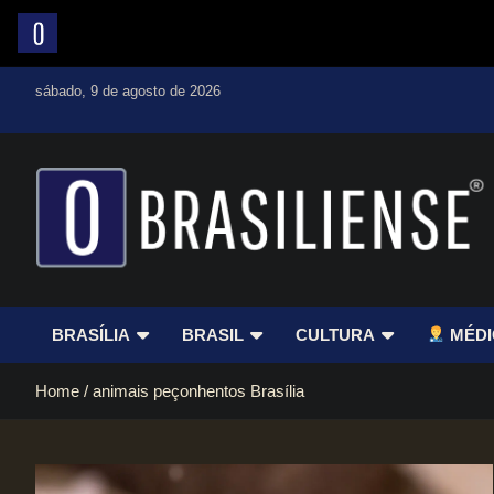
Skip
sábado, 9 de agosto de 2026
to
content
Um diário de notícias que trabalha por Brasília
BRASÍLIA
BRASIL
CULTURA
MÉDI
Home
animais peçonhentos Brasília