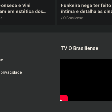
 Fonseca e Vini
Funkeira nega ter feito 
tam em estética dos
íntima e detalha as cin
0 em festa de
plásticas que realizou 
se
O Brasilense
a do jogador
gravidez
TV O Brasiliense
se
e privacidade
am
be
ebook