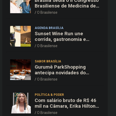
Brasília sedia o II Congresso
Brasiliense de Medicina de
Família e Comunidade na
O Brasilense
Fiocruz
AGENDA BRASÍLIA
Sunset Wine Run une
corrida, gastronomia e
enoturismo na Vinícola
O Brasilense
Brasília
SABOR BRASÍLIA
Gurumê ParkShopping
antecipa novidades do
cardápio e oferece 25% de
O Brasilense
desconto no delivery para o
Dia dos Pais
POLÍTICA & PODER
Com salário bruto de R$ 46
mil na Câmara, Erika Hilton
declara patrimônio de R$
O Brasilense