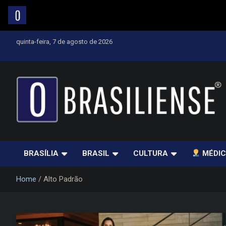
Skip
quinta-feira, 7 de agosto de 2026
to
content
Um diário de notícias que trabalha por Brasília
BRASÍLIA
BRASIL
CULTURA
MÉDIC
Home
Alto Padrão