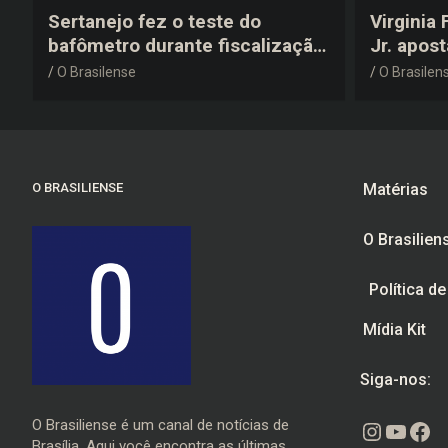
Sertanejo fez o teste do
Virginia
bafômetro durante fiscalização
Jr. apos
na estrada, deu resultado
anos 200
O Brasilense
O Brasilen
negativo e elogiou o trabalho
despedid
dos agentes de trânsito
O BRASILIENSE
Matérias
O Brasilien
Política d
Mídia Kit
Siga-nos:
O Brasiliense é um canal de notícias de
Instagr
Youtu
Fac
Brasília. Aqui você encontra as últimas