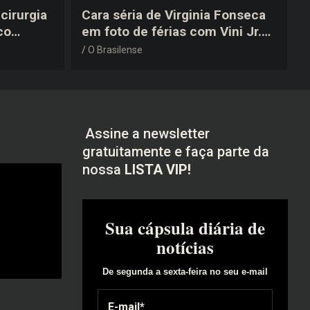
cirurgia
Cara séria de Virginia Fonseca
co
em foto de férias com Vini Jr.
após a
vira piada na web: “Não
O Brasilense
disfarçou”
Assine a newsletter
gratuitamente e faça parte da
nossa
LISTA VIP!
Sua cápsula diária de
notícias
De segunda a sexta-feira no seu e-mail