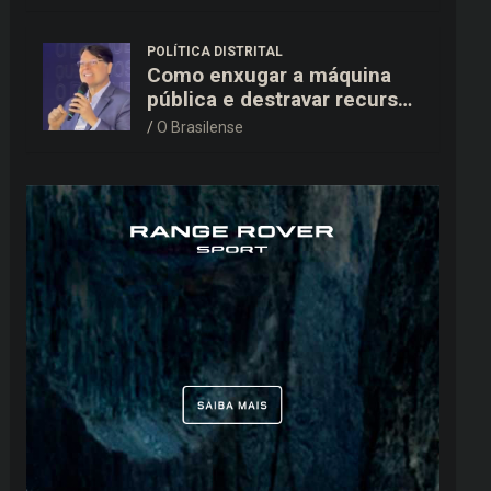
15,9 mil ao TSE
POLÍTICA DISTRITAL
Como enxugar a máquina
pública e destravar recursos
para a saúde e educação no
O Brasilense
DF