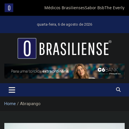
Skip
to
quarta-feira, 6 de agosto de 2026
content
Um diário de notícias que trabalha por Brasília
Home
Abrapango