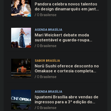
Pandora celebra novos talentos
do design dinamarquês em jantar
exclusivo no restaurante Daphne
O Brasilense
em Copenhague
AGENDA BRASÍLIA
Mari Weickert debate moda
sustentável e guarda-roupa
inteligente no ParkShopping
O Brasilense
SABOR BRASÍLIA
Norū Sushi oferece desconto no
Omakase e cortesia completa
para os pais neste domingo
O Brasilense
(09/08)
AGENDA BRASÍLIA
Iguatemi Brasília abre vendas de
ingressos para a 3ª edição do
Cine Open Air
O Brasilense