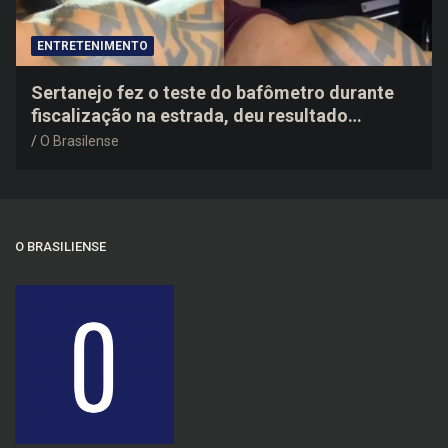
ENTRETENIMENTO
Sertanejo fez o teste do bafômetro durante
fiscalização na estrada, deu resultado
negativo e elogiou o trabalho dos agentes de
O Brasilense
trânsito
O BRASILIENSE