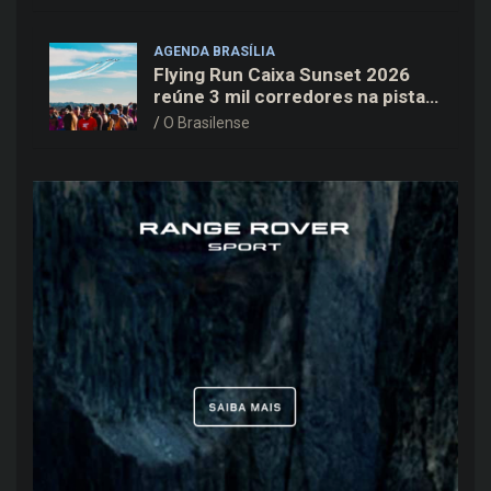
AGENDA BRASÍLIA
Flying Run Caixa Sunset 2026
reúne 3 mil corredores na pista
do Aeroporto de Brasília neste
O Brasilense
sábado (8)