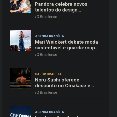
Pandora celebra novos
talentos do design
dinamarquês em jantar
O Brasilense
exclusivo no restaurante
Daphne em Copenhague
AGENDA BRASÍLIA
Mari Weickert debate moda
sustentável e guarda-roupa
inteligente no ParkShopping
O Brasilense
SABOR BRASÍLIA
Norū Sushi oferece
desconto no Omakase e
cortesia completa para os
O Brasilense
pais neste domingo (09/08)
AGENDA BRASÍLIA