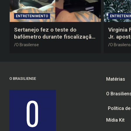
ENTRETENIMENTO
ENTRETENI
Sertanejo fez o teste do
Virginia
bafômetro durante fiscalização
Jr. apos
na estrada, deu resultado
anos 200
O Brasilense
O Brasilen
negativo e elogiou o trabalho
despedid
dos agentes de trânsito
O BRASILIENSE
Matérias
O Brasilien
Política d
Mídia Kit