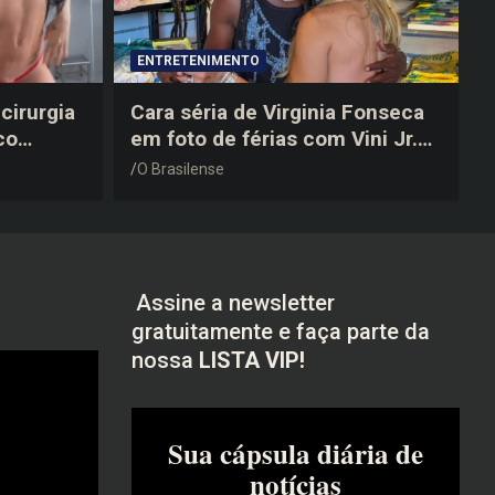
ENTRETENIMENTO
cirurgia
Cara séria de Virginia Fonseca
co
em foto de férias com Vini Jr.
após a
vira piada na web: “Não
O Brasilense
disfarçou”
Assine a newsletter
gratuitamente e faça parte da
nossa
LISTA VIP!
Sua cápsula diária de
notícias