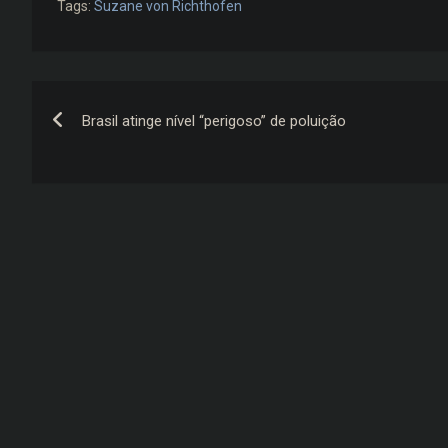
Tags:
Suzane von Richthofen
Navegação
Brasil atinge nível “perigoso” de poluição
de
Post