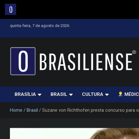
Skip
quinta-feira, 7 de agosto de 2026
to
content
Um diário de notícias que trabalha por Brasília
BRASÍLIA
BRASIL
CULTURA
MÉDIC
Home
Brasil
Suzane von Richthofen presta concurso para o 