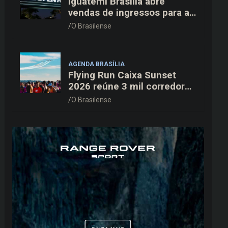
Iguatemi Brasília abre
vendas de ingressos para a
3ª edição do Cine Open Air
O Brasilense
AGENDA BRASÍLIA
Flying Run Caixa Sunset
2026 reúne 3 mil corredores
na pista do Aeroporto de
O Brasilense
Brasília neste sábado (8)