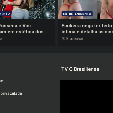
MENTO
ENTRETENIMENTO
 Fonseca e Vini
Funkeira nega ter feito 
tam em estética dos
íntima e detalha as cin
0 em festa de
plásticas que realizou 
se
O Brasilense
a do jogador
gravidez
TV O Brasiliense
se
e privacidade