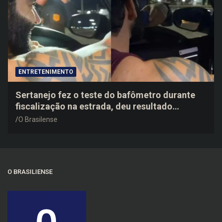
ENTRETENIMENTO
Sertanejo fez o teste do bafômetro durante
fiscalização na estrada, deu resultado
negativo e elogiou o trabalho dos agentes de
O Brasilense
trânsito
O BRASILIENSE