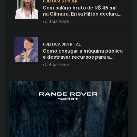
POLÍTICA & PODER
Com salário bruto de R$ 46 mil
na Câmara, Erika Hilton declara
patrimônio de R$ 15,9 mil ao TSE
O Brasilense
POLÍTICA DISTRITAL
Como enxugar a máquina pública
e destravar recursos para a
saúde e educação no DF
O Brasilense