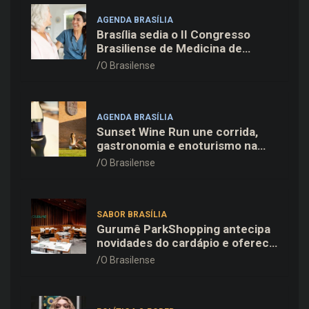
AGENDA BRASÍLIA
Brasília sedia o II Congresso
Brasiliense de Medicina de
Família e Comunidade na Fiocruz
O Brasilense
AGENDA BRASÍLIA
Sunset Wine Run une corrida,
gastronomia e enoturismo na
Vinícola Brasília
O Brasilense
SABOR BRASÍLIA
Gurumê ParkShopping antecipa
novidades do cardápio e oferece
25% de desconto no delivery
O Brasilense
para o Dia dos Pais