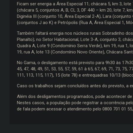
Ficam ser energia a Área Especial 11; chácara 5, km 3, lo
(chácara 5, conjuntos A, B, CL 3, DF 440 – km 20, lote 7, km
Diginéia III (conjunto 10, Área Especial 2-A), Lara (conjunto
(conjuntos J ao K) e Petrópolis (Rua A, Área Especial 1, Mó
Também faltará energia nos núcleos rurais Sobradinho dos
Planalto); no Setor Habitacional, Lote 3-A, conjunto 3, chá
Quadra A, Lote 9 (Condomínio Serra Verde), km 19, rua 1, lot
19, rua A, lote 13 (Condomínio Novo Oriente), Chácara Santa 
No Gama, o desligamento está previsto para 9h30 às 17h30, n
45, 47, 48, 49, 51, 53, 55, 57, 59, 61 à 65, 67, 69, 71, 73, 75, 7
111, 113, 115, 117), 15 (lote 78) e entrequadras 10/13 (bloco
Caso os trabalhos sejam concluídos antes do previsto, a en
Além dos desligamentos programados, pode acontecer de a
Nestes casos, a população pode registrar a ocorrência pelo 
de fala podem acessar o atendimento pelo 0800 701 01 55, 