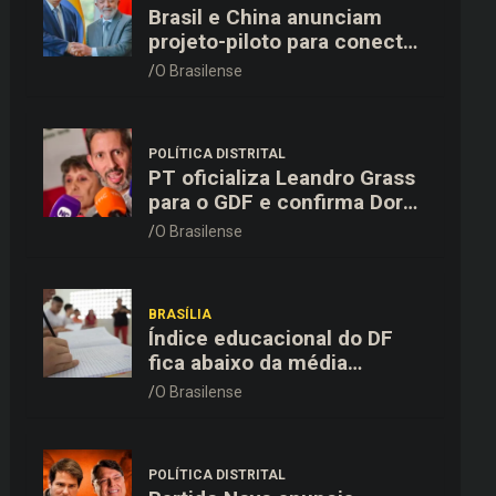
Brasil e China anunciam
projeto-piloto para conectar
o Pix à rede de pagamentos
O Brasilense
chinesa
POLÍTICA DISTRITAL
PT oficializa Leandro Grass
para o GDF e confirma Dora
Gomes como vice na chapa
O Brasilense
majoritária
BRASÍLIA
Índice educacional do DF
fica abaixo da média
nacional em todas as etapas
O Brasilense
de ensino, aponta Ideb
POLÍTICA DISTRITAL