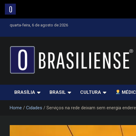
Skip
quarta-feira, 6 de agosto de 2026
to
content
Um diário de notícias que trabalha por Brasília
BRASÍLIA
BRASIL
CULTURA
MÉDIC
Home
Cidades
Serviços na rede deixam sem energia endere