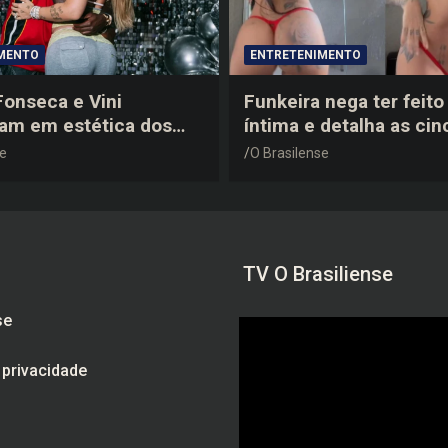
MENTO
ENTRETENIMENTO
 Fonseca e Vini
Funkeira nega ter feito 
tam em estética dos
íntima e detalha as cin
0 em festa de
plásticas que realizou 
se
O Brasilense
a do jogador
gravidez
TV O Brasiliense
se
e privacidade