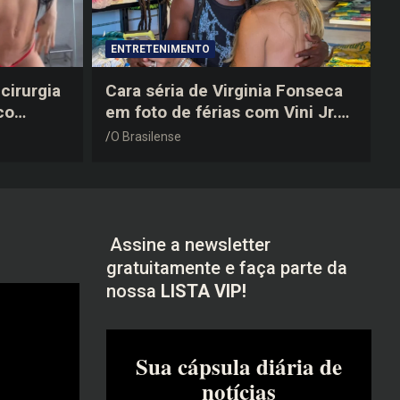
ENTRETENIMENTO
cirurgia
Cara séria de Virginia Fonseca
co
em foto de férias com Vini Jr.
após a
vira piada na web: “Não
O Brasilense
disfarçou”
Assine a newsletter
gratuitamente e faça parte da
nossa
LISTA VIP!
Sua cápsula diária de
notícias