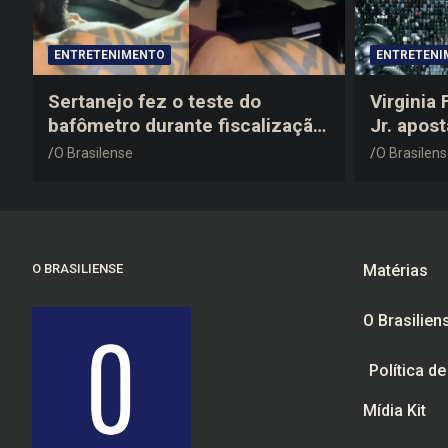
ENTRETENIMENTO
ENTRETENI
Sertanejo fez o teste do
Virginia
bafômetro durante fiscalização
Jr. apos
na estrada, deu resultado
anos 200
O Brasilense
O Brasilen
negativo e elogiou o trabalho
despedid
dos agentes de trânsito
O BRASILIENSE
Matérias
O Brasilien
Política d
Mídia Kit