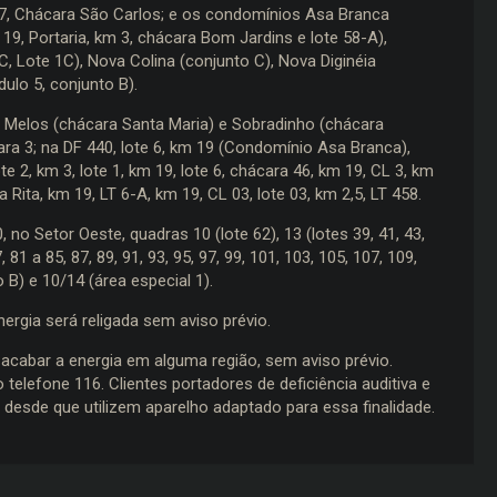
te 7, Chácara São Carlos; e os condomínios Asa Branca
 19, Portaria, km 3, chácara Bom Jardins e lote 58-A),
 C, Lote 1C), Nova Colina (conjunto C), Nova Diginéia
dulo 5, conjunto B).
 Melos (chácara Santa Maria) e Sobradinho (chácara
cara 3; na DF 440, lote 6, km 19 (Condomínio Asa Branca),
e 2, km 3, lote 1, km 19, lote 6, chácara 46, km 19, CL 3, km
Rita, km 19, LT 6-A, km 19, CL 03, lote 03, km 2,5, LT 458.
o Setor Oeste, quadras 10 (lote 62), 13 (lotes 39, 41, 43,
7, 81 a 85, 87, 89, 91, 93, 95, 97, 99, 101, 103, 105, 107, 109,
 B) e 10/14 (área especial 1).
ergia será religada sem aviso prévio.
cabar a energia em alguma região, sem aviso prévio.
telefone 116. Clientes portadores de deficiência auditiva e
desde que utilizem aparelho adaptado para essa finalidade.