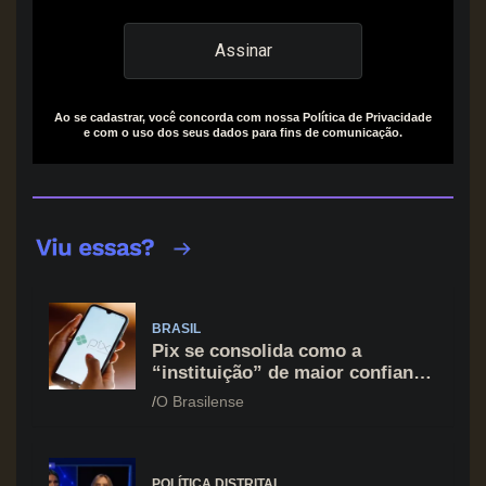
Ao se cadastrar, você concorda com nossa Política de Privacidade
e com o uso dos seus dados para fins de comunicação.
BRASIL
Pix se consolida como a
“instituição” de maior confiança
do brasileiro, supera Igreja e
O Brasilense
Forças Armadas
POLÍTICA DISTRITAL