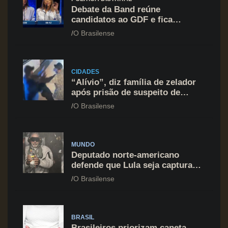
Debate da Band reúne
candidatos ao GDF e fica
marcado por ofensiva contra
O Brasilense
Celina Leão
CIDADES
“Alívio”, diz família de zelador
após prisão de suspeito de
agressão na Asa Norte
O Brasilense
MUNDO
Deputado norte-americano
defende que Lula seja capturado
assim como Nicolás Maduro
O Brasilense
BRASIL
Brasileiros priorizam caneta