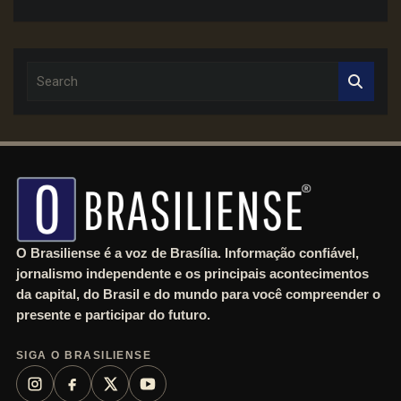
S
e
a
r
c
h
O Brasiliense é a voz de Brasília. Informação confiável,
jornalismo independente e os principais acontecimentos
da capital, do Brasil e do mundo para você compreender o
presente e participar do futuro.
SIGA O BRASILIENSE