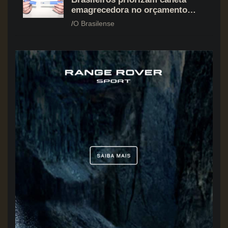
emagrecedora no orçamento
mesmo em situação de aperto
O Brasilense
financeiro