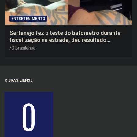
ENTRETENIMENTO
Sertanejo fez o teste do bafômetro durante
fiscalização na estrada, deu resultado
negativo e elogiou o trabalho dos agentes de
O Brasilense
trânsito
O BRASILIENSE