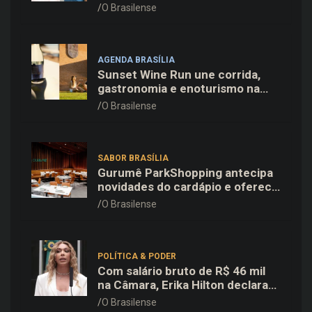
Família e Comunidade na Fiocruz
O Brasilense
AGENDA BRASÍLIA
Sunset Wine Run une corrida,
gastronomia e enoturismo na
Vinícola Brasília
O Brasilense
SABOR BRASÍLIA
Gurumê ParkShopping antecipa
novidades do cardápio e oferece
25% de desconto no delivery
O Brasilense
para o Dia dos Pais
POLÍTICA & PODER
Com salário bruto de R$ 46 mil
na Câmara, Erika Hilton declara
patrimônio de R$ 15,9 mil ao TSE
O Brasilense