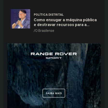
POLÍTICA DISTRITAL
Como enxugar a máquina pública
e destravar recursos para a
saúde e educação no DF
O Brasilense