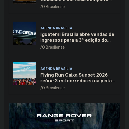
para os pais neste domingo
O Brasilense
(09/08)
AGENDA BRASÍLIA
Iguatemi Brasília abre vendas de
ingressos para a 3ª edição do
Cine Open Air
O Brasilense
AGENDA BRASÍLIA
Flying Run Caixa Sunset 2026
reúne 3 mil corredores na pista
do Aeroporto de Brasília neste
O Brasilense
sábado (8)