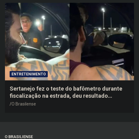
ENTRETENIMENTO
Sertanejo fez o teste do bafômetro durante
fiscalização na estrada, deu resultado
negativo e elogiou o trabalho dos agentes de
O Brasilense
trânsito
O BRASILIENSE