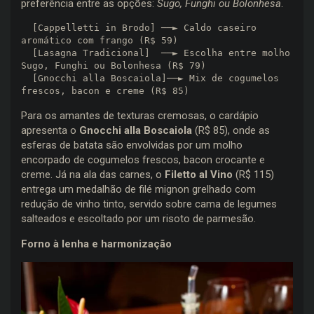
preferência entre as opções:
Sugo, Funghi ou Bolonhesa
.
  [Cappelletti in Brodo] ──► Caldo caseiro 
aromático com frango (R$ 59)

  [Lasagna Tradicional]  ──► Escolha entre molho 
Sugo, Funghi ou Bolonhesa (R$ 79)

  [Gnocchi alla Boscaiola]──► Mix de cogumelos 
Para os amantes de texturas cremosas, o cardápio
apresenta o
Gnocchi alla Boscaiola
(R$ 85), onde as
esferas de batata são envolvidas por um molho
encorpado de cogumelos frescos, bacon crocante e
creme. Já na ala das carnes, o
Filetto al Vino
(R$ 115)
entrega um medalhão de filé mignon grelhado com
redução de vinho tinto, servido sobre cama de legumes
salteados e escoltado por um risoto de parmesão.
Forno à lenha e harmonização