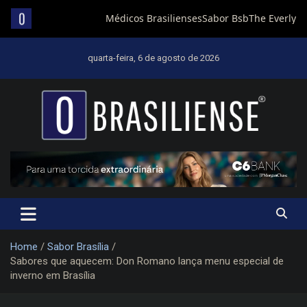
Skip
to
quarta-feira, 6 de agosto de 2026
content
Um diário de notícias que trabalha por Brasília
Home
Sabor Brasília
Sabores que aquecem: Don Romano lança menu especial de
inverno em Brasília