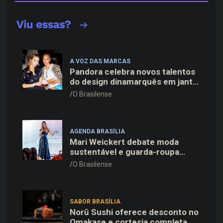
A VOZ DAS MARCAS
Pandora celebra novos talentos
do design dinamarquês em jantar
exclusivo no restaurante Daphne
O Brasilense
em Copenhague
AGENDA BRASÍLIA
Mari Weickert debate moda
sustentável e guarda-roupa
inteligente no ParkShopping
O Brasilense
SABOR BRASÍLIA
Norū Sushi oferece desconto no
Omakase e cortesia completa