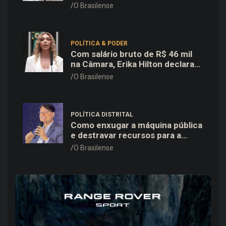
25% de desconto no delivery
O Brasilense
para o Dia dos Pais
POLÍTICA & PODER
Com salário bruto de R$ 46 mil
na Câmara, Erika Hilton declara
patrimônio de R$ 15,9 mil ao TSE
O Brasilense
POLÍTICA DISTRITAL
Como enxugar a máquina pública
e destravar recursos para a
saúde e educação no DF
O Brasilense