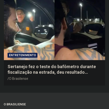
ENTRETENIMENTO
Sertanejo fez o teste do bafômetro durante
fiscalização na estrada, deu resultado
negativo e elogiou o trabalho dos agentes de
O Brasilense
trânsito
O BRASILIENSE