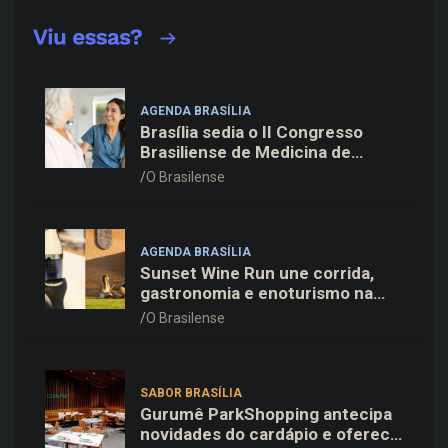
AGENDA BRASÍLIA
Brasília sedia o II Congresso
Brasiliense de Medicina de
Família e Comunidade na Fiocruz
O Brasilense
AGENDA BRASÍLIA
Sunset Wine Run une corrida,
gastronomia e enoturismo na
Vinícola Brasília
O Brasilense
SABOR BRASÍLIA
Gurumê ParkShopping antecipa
novidades do cardápio e oferece