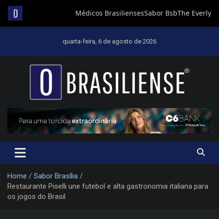
Skip
to
quarta-feira, 6 de agosto de 2026
content
Um diário de notícias que trabalha por Brasília
Home
Sabor Brasília
Restaurante Piselli une futebol e alta gastronomia italiana para
os jogos do Brasil