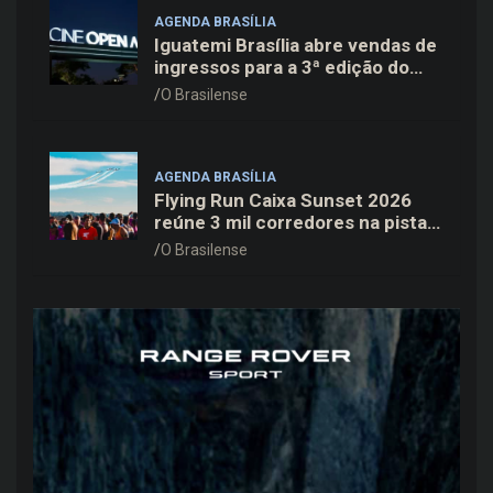
AGENDA BRASÍLIA
Iguatemi Brasília abre vendas de
ingressos para a 3ª edição do
Cine Open Air
O Brasilense
AGENDA BRASÍLIA
Flying Run Caixa Sunset 2026
reúne 3 mil corredores na pista
do Aeroporto de Brasília neste
O Brasilense
sábado (8)