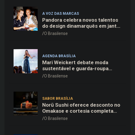
A VOZ DAS MARCAS
Pandora celebra novos talentos
do design dinamarquês em jantar
exclusivo no restaurante Daphne
O Brasilense
em Copenhague
AGENDA BRASÍLIA
Mari Weickert debate moda
sustentável e guarda-roupa
inteligente no ParkShopping
O Brasilense
SABOR BRASÍLIA
Norū Sushi oferece desconto no
Omakase e cortesia completa
para os pais neste domingo
O Brasilense
(09/08)