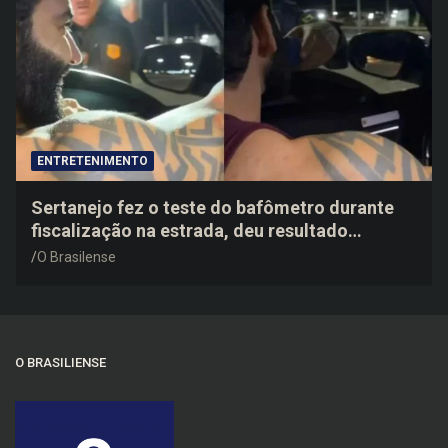
ENTRETENIMENTO
Sertanejo fez o teste do bafômetro durante
fiscalização na estrada, deu resultado
negativo e elogiou o trabalho dos agentes de
O Brasilense
trânsito
O BRASILIENSE